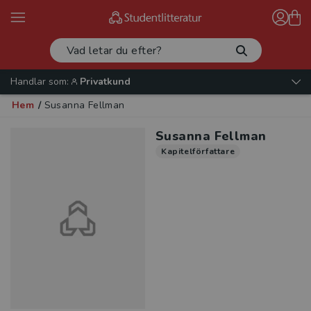
Handlar som:
Privatkund
Hem
/
Susanna Fellman
Susanna Fellman
Kapitelförfattare