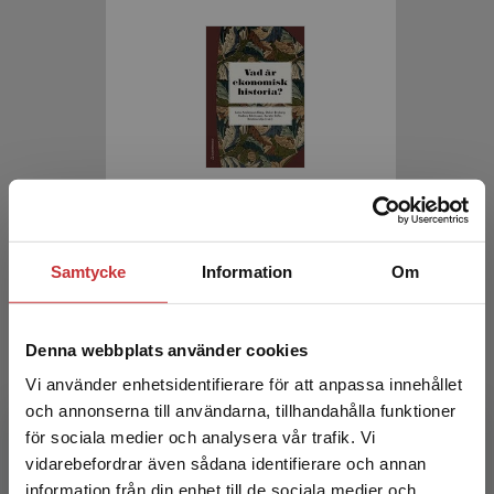
Vad är ekonomisk historia?
Andersson-Skog, Lena m.fl. (red.)
Samtycke
Information
Om
330 kr
inkl. moms
Exkl. moms: 311 kr
Denna webbplats använder cookies
Vi använder enhetsidentifierare för att anpassa innehållet
och annonserna till användarna, tillhandahålla funktioner
för sociala medier och analysera vår trafik. Vi
Begränsad fraktregion
vidarebefordrar även sådana identifierare och annan
information från din enhet till de sociala medier och