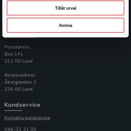
Tillåt urval
Kontakta oss
Kontakta oss
Avvisa
046-31 20 00
Postadress:
Box 141
221 00 Lund
Besöksadress:
Åkergränden 1
Kundservice
Kontakta kundservice
046-31 21 00