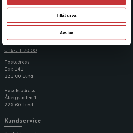
informationstjänster i utbudet, finns Studentlitteratur med
längs hela kunskapsresan.
Tillåt urval
Kontakta oss
Avvisa
Kontakta oss
046-31 20 00
Postadress:
Box 141
221 00 Lund
Besöksadress:
Åkergränden 1
Kundservice