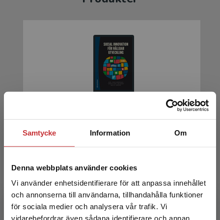
Social innovation för hållbar utveckling
Samtycke
Information
Om
Bonnedahl, Karl Johan m.fl. (red.)
199 kr
inkl. moms
Exkl. moms: 188 kr
Denna webbplats använder cookies
Vi använder enhetsidentifierare för att anpassa innehållet
och annonserna till användarna, tillhandahålla funktioner
för sociala medier och analysera vår trafik. Vi
Begränsad fraktregion
vidarebefordrar även sådana identifierare och annan