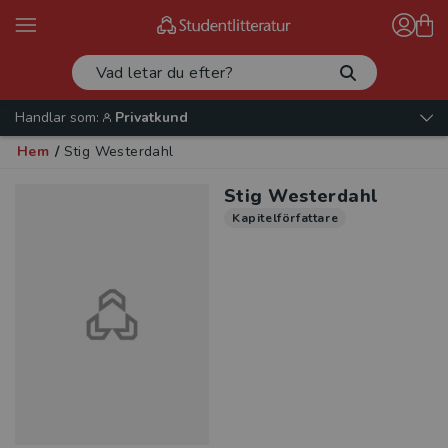
Handlar som:
Privatkund
Hem
/
Stig Westerdahl
Stig Westerdahl
Kapitelförfattare