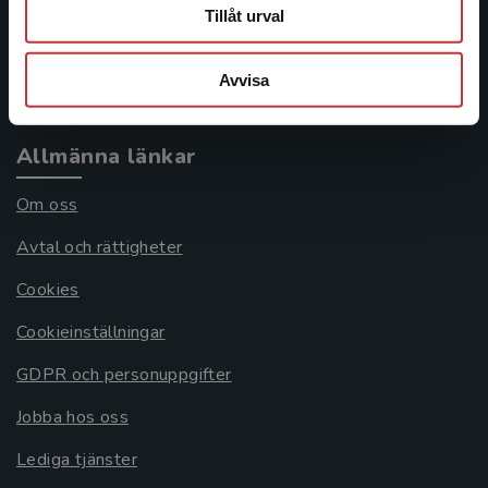
Frågor och svar
Tillåt urval
Köpvillkor
Avvisa
Systemkrav
Allmänna länkar
Om oss
Avtal och rättigheter
Cookies
Cookieinställningar
GDPR och personuppgifter
Jobba hos oss
Lediga tjänster