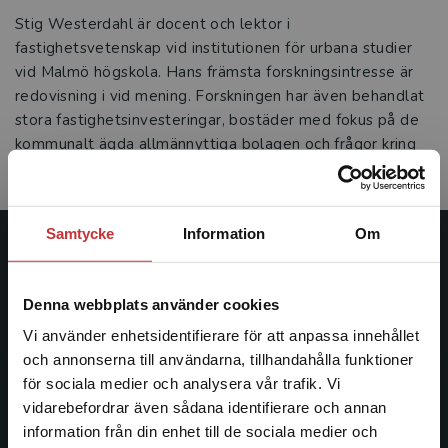
Stig Westerdahl är docent och lektor i
fastighetsvetenskap vid institutionen för urbana studier
vid Malmö högskola. Hans främsta forskningsintresse är
redovisning i vid mening. Forskningen har även behandlat
stora fastighetsinvesteringar, bostäder med fokus på de
kommunalt ägda allmännyttiga bolagen och frågor kring
regional planering.
Samtycke
Information
Om
Studentlitteratur
Denna webbplats använder cookies
Studentlitteratur grundades 1963 och är idag Sveriges
ledande utbildningsförlag. Med läromedel, kurslitteratur,
Vi använder enhetsidentifierare för att anpassa innehållet
facklitteratur, utbildningar och digitala
och annonserna till användarna, tillhandahålla funktioner
informationstjänster i utbudet, finns Studentlitteratur med
för sociala medier och analysera vår trafik. Vi
Begränsad fraktregion
längs hela kunskapsresan.
vidarebefordrar även sådana identifierare och annan
information från din enhet till de sociala medier och