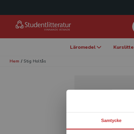
Läromedel
Kurslitt
Hem
/
Stig Holtås
Samtycke