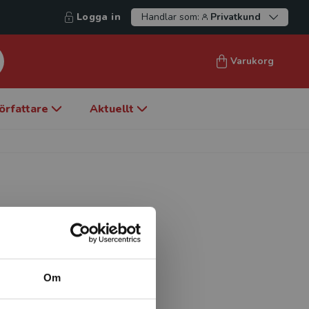
Logga in
Handlar som:
Privatkund
Varukorg
örfattare
Aktuellt
ionsdiagnostiskt Centrum
Om