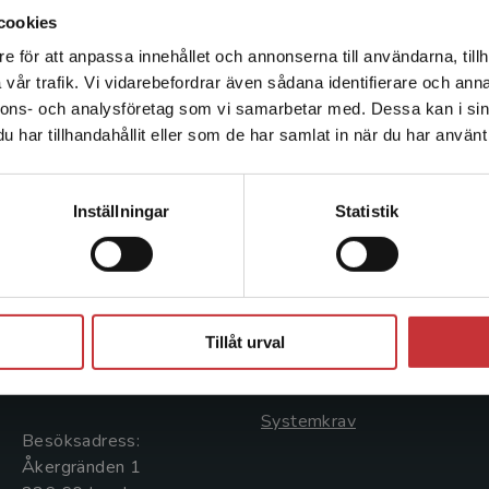
cookies
e för att anpassa innehållet och annonserna till användarna, tillh
Det verkar som att du besöker studentlitteratur.se via en
vår trafik. Vi vidarebefordrar även sådana identifierare och anna
enhet utanför Sverige. Vi erbjuder inte leveranser utanför
nnons- och analysföretag som vi samarbetar med. Dessa kan i sin
Sverige. För att kunna slutföra ett köp måste
har tillhandahållit eller som de har samlat in när du har använt 
leveransadressen vara i Sverige.
Läs mer
Kontakta kundservice
Kontakta oss
Kundservice
Inställningar
Statistik
Kontakta oss
Kontakta kundservice
046-31 20 00
046-31 21 00
Stäng
Postadress:
Frågor och svar
Tillåt urval
Box 141
Köpvillkor
221 00 Lund
Systemkrav
Besöksadress:
Åkergränden 1