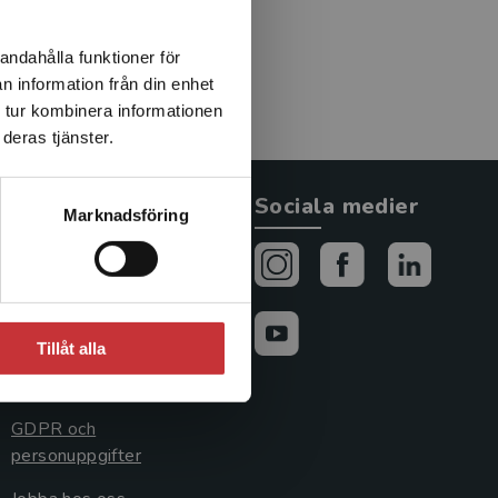
andahålla funktioner för
n information från din enhet
 tur kombinera informationen
deras tjänster.
Allmänna länkar
Sociala medier
Marknadsföring
Om oss
Avtal och rättigheter
Cookies
Tillåt alla
Cookieinställningar
GDPR och
personuppgifter