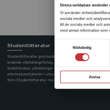
Denna webbplats använder 
Vi använder enhetsidentifierar
sociala medier och analysera 
till de sociala medier och a
med annan information som du 
Samtyckesval
Studentlitteratur
Nödvändig
Studentlitteratur grundades 1963 och är idag Sveriges
ledande utbildningsförlag. Med läromedel, kurslitteratur,
facklitteratur, utbildningar och digitala
informationstjänster i utbudet,
Avvisa
finns Studentlitteratur med längs hela kunskapsresan.