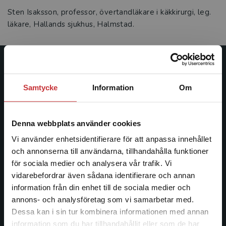
Sten Isaksson, professor, övertandläkare i käkkirurgi, leg.
läkare, Hallands sjukhus, Halmstad.
Studentlitteratur
Samtycke
Information
Om
Studentlitteratur grundades 1963 och är idag Sveriges
ledande utbildningsförlag. Med läromedel, kurslitteratur,
facklitteratur, utbildningar och digitala
Denna webbplats använder cookies
informationstjänster i utbudet, finns Studentlitteratur med
Vi använder enhetsidentifierare för att anpassa innehållet
längs hela kunskapsresan.
och annonserna till användarna, tillhandahålla funktioner
för sociala medier och analysera vår trafik. Vi
Kontakta oss
Begränsad fraktregion
vidarebefordrar även sådana identifierare och annan
information från din enhet till de sociala medier och
Kontakta oss
annons- och analysföretag som vi samarbetar med.
Dessa kan i sin tur kombinera informationen med annan
046-31 20 00
information som du har tillhandahållit eller som de har