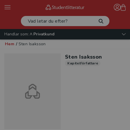
Handlar som:
Privatkund
Hem
/
Sten Isaksson
Sten Isaksson
Kapitelförfattare