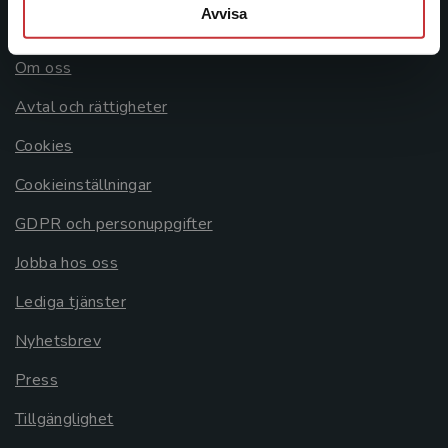
Avvisa
Allmänna länkar
Om oss
Avtal och rättigheter
Cookies
Cookieinställningar
GDPR och personuppgifter
Jobba hos oss
Lediga tjänster
Nyhetsbrev
Press
Tillgänglighet