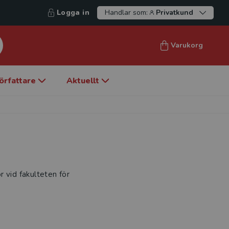
Logga in
Handlar som:
Privatkund
Varukorg
örfattare
Aktuellt
 vid fakulteten för