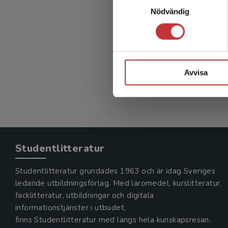
Slö
Nödvändig
Porko-Hud
300 kr
in
Avvisa
Exkl. mom
Studentlitteratur
Studentlitteratur grundades 1963 och är idag Sveriges
ledande utbildningsförlag. Med läromedel, kurslitteratur,
facklitteratur, utbildningar och digitala
informationstjänster i utbudet,
finns Studentlitteratur med längs hela kunskapsresan.