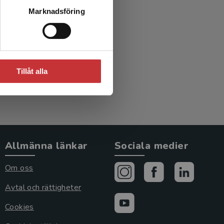
 och
Marknadsföring
Tillåt alla
Allmänna länkar
Sociala medier
Om oss
Avtal och rättigheter
Cookies