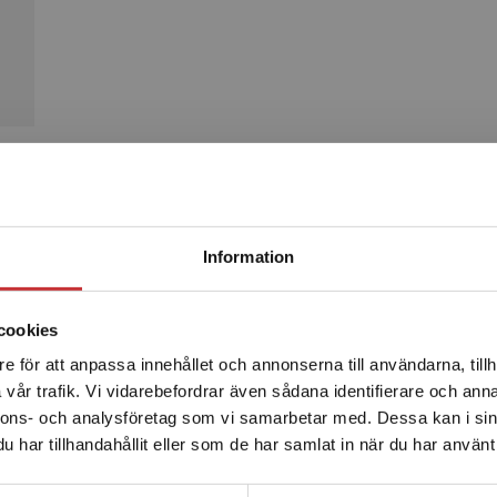
Produkter
Begränsad fraktregion
Information
cookies
e för att anpassa innehållet och annonserna till användarna, tillh
Det verkar som att du besöker studentlitteratur.se via en
vår trafik. Vi vidarebefordrar även sådana identifierare och anna
enhet utanför Sverige. Vi erbjuder inte leveranser utanför
nnons- och analysföretag som vi samarbetar med. Dessa kan i sin
Sverige. För att kunna slutföra ett köp måste
har tillhandahållit eller som de har samlat in när du har använt 
leveransadressen vara i Sverige.
Läs mer