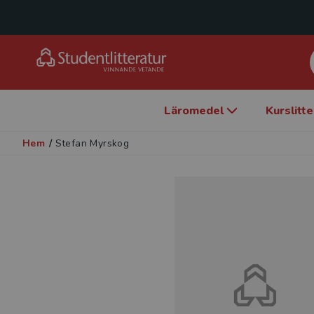
Läromedel
Kurslitt
Hem
/
Stefan Myrskog