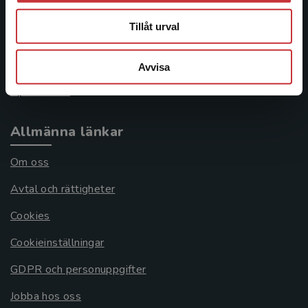
046-31 21 00
Tillåt urval
Frågor och svar
Köpvillkor
Avvisa
Systemkrav
Allmänna länkar
Om oss
Avtal och rättigheter
Cookies
Cookieinställningar
GDPR och personuppgifter
Jobba hos oss