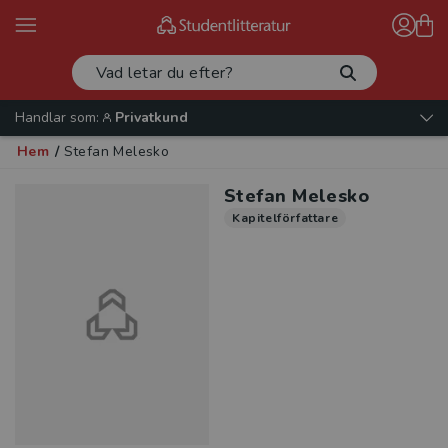
Handlar som:
Privatkund
Hem
/
Stefan Melesko
Stefan Melesko
Kapitelförfattare