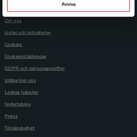
Avvisa
Allmänna länkar
Om oss
Avtal och rättigheter
Cookies
Cookieinställningar
GDPR och personuppgifter
Jobba hos oss
Lediga tjänster
Nyhetsbrev
Press
Tillgänglighet