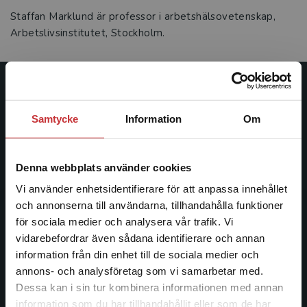
Staffan Marklund är professor i arbetshälsovetenskap,
Arbetslivsinstitutet, Stockholm.
Studentlitteratur
Samtycke
Information
Om
Studentlitteratur grundades 1963 och är idag Sveriges
ledande utbildningsförlag. Med läromedel, kurslitteratur,
facklitteratur, utbildningar och digitala
Denna webbplats använder cookies
informationstjänster i utbudet, finns Studentlitteratur med
Vi använder enhetsidentifierare för att anpassa innehållet
längs hela kunskapsresan.
och annonserna till användarna, tillhandahålla funktioner
för sociala medier och analysera vår trafik. Vi
Kontakta oss
Begränsad fraktregion
vidarebefordrar även sådana identifierare och annan
information från din enhet till de sociala medier och
Kontakta oss
annons- och analysföretag som vi samarbetar med.
Dessa kan i sin tur kombinera informationen med annan
046-31 20 00
information som du har tillhandahållit eller som de har