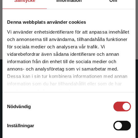
Samtycke
Information
Om
Den lärande organisationen 2.0
Denna webbplats använder cookies
Granberg, O - Ohlsson, J (red.)
378 kr
inkl. moms
Vi använder enhetsidentifierare för att anpassa innehållet
Exkl. moms: 357 kr
och annonserna till användarna, tillhandahålla funktioner
för sociala medier och analysera vår trafik. Vi
Begränsad fraktregion
vidarebefordrar även sådana identifierare och annan
information från din enhet till de sociala medier och
annons- och analysföretag som vi samarbetar med.
Studentlitteratur
Dessa kan i sin tur kombinera informationen med annan
information som du har tillhandahållit eller som de har
Det verkar som att du besöker
Studentlitteratur grundades 1963 och är idag Sveriges
samlat in när du har använt deras tjänster.
studentlitteratur.se via en enhet utanför Sverige.
ledande utbildningsförlag. Med läromedel, kurslitteratur,
Samtyckesval
Vi erbjuder inte leveranser utanför Sverige. För
facklitteratur, utbildningar och digitala
Nödvändig
att kunna slutföra ett köp måste
informationstjänster i utbudet, finns Studentlitteratur med
leveransadressen vara i Sverige.
Läs mer
längs hela kunskapsresan.
Inställningar
Kontakta kundservice
Kontakta oss