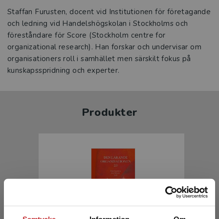
Staffan Furusten, docent vid Institutionen för företagande
och ledning vid Handelshögskolan i Stockholms och
föreståndare för Score (Stockholm centre for
organizational research). Han forskar och undervisar om
organisationers roll i samhället men särskilt fokus på
kunskapsspridning och experter.
Produkter