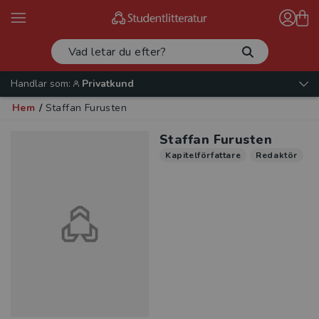
Handlar som:
Privatkund
Hem
/
Staffan Furusten
Staffan Furusten
Kapitelförfattare
Redaktör