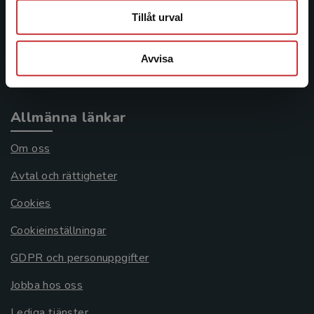
Tillåt urval
Frågor och svar
Köpvillkor
Avvisa
Systemkrav
Allmänna länkar
Om oss
Avtal och rättigheter
Cookies
Cookieinställningar
GDPR och personuppgifter
Jobba hos oss
Lediga tjänster