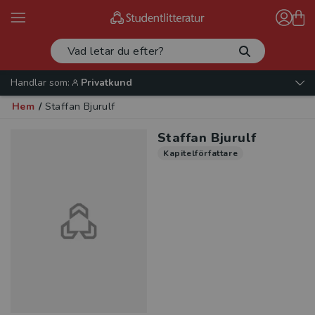
Handlar som:
Privatkund
Hem
/
Staffan Bjurulf
Staffan Bjurulf
Kapitelförfattare