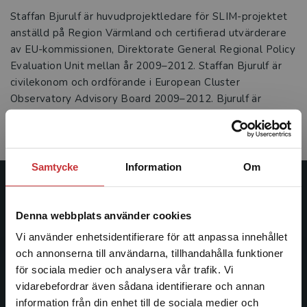
Staffan Bjurulf är huvudprojektledare för SLIM-projektet
anställd på Region Värmland och certifierad utvärderare
av EU-kommissionen, Direktorate General Regional Policy
Evaluation Unit mellan år 2009–2012. Staffan Bjurulf är
civilekonom och ordförande i European Cluster
Observatory Advisory Board 2009–2012. Bjurulf är
antagen till en doktorandkurs på Karlstads universitet,
Centrum för Tjänsteforskning.
Samtycke
Information
Om
Studentlitteratur
Denna webbplats använder cookies
Studentlitteratur grundades 1963 och är idag Sveriges
Vi använder enhetsidentifierare för att anpassa innehållet
ledande utbildningsförlag. Med läromedel, kurslitteratur,
och annonserna till användarna, tillhandahålla funktioner
facklitteratur, utbildningar och digitala
för sociala medier och analysera vår trafik. Vi
informationstjänster i utbudet, finns Studentlitteratur med
Begränsad fraktregion
vidarebefordrar även sådana identifierare och annan
längs hela kunskapsresan.
information från din enhet till de sociala medier och