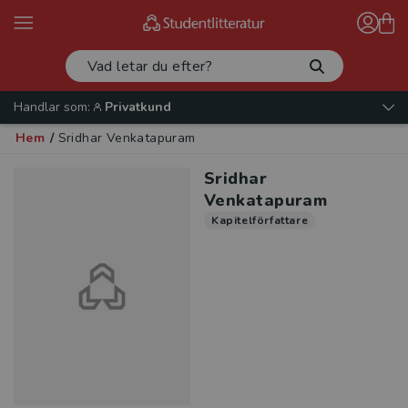
Handlar som:
Privatkund
Hem
/
Sridhar Venkatapuram
Sridhar
Venkatapuram
Kapitelförfattare