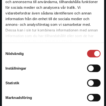
Studentlitteratur
och annonserna till användarna, tillhandahålla funktioner
för sociala medier och analysera vår trafik. Vi
Begränsad fraktregion
Studentlitteratur grundades 1963 och är idag Sveriges
vidarebefordrar även sådana identifierare och annan
ledande utbildningsförlag. Med läromedel, kurslitteratur,
information från din enhet till de sociala medier och
facklitteratur, utbildningar och digitala
annons- och analysföretag som vi samarbetar med.
informationstjänster i utbudet, finns Studentlitteratur med
Dessa kan i sin tur kombinera informationen med annan
längs hela kunskapsresan.
information som du har tillhandahållit eller som de har
Det verkar som att du besöker
samlat in när du har använt deras tjänster.
studentlitteratur.se via en enhet utanför Sverige.
Kontakta oss
Samtyckesval
Vi erbjuder inte leveranser utanför Sverige. För
Nödvändig
att kunna slutföra ett köp måste
Kontakta oss
leveransadressen vara i Sverige.
Läs mer
046-31 20 00
Inställningar
Kontakta kundservice
Postadress:
Box 141
Statistik
221 00 Lund
Marknadsföring
Stäng
Besöksadress:
Åkergränden 1