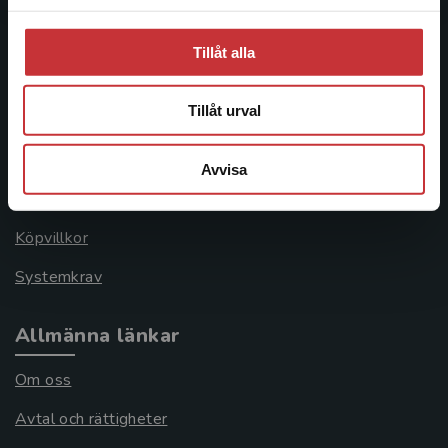
Tillåt alla
Kundservice
Tillåt urval
Kontakta kundservice
046-31 21 00
Avvisa
Frågor och svar
Köpvillkor
Systemkrav
Allmänna länkar
Om oss
Avtal och rättigheter