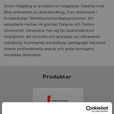
Sören Högberg är anställd vid Högskolan Dalarna med
lång erfarenhet av lärarutbildning. Som doktorand i
forskarskolan Teknikburna kunskapsprocesser, ett
samarbete mellan Högskolan Dalarna och Örebro
Universitet, intresserar han sig för lärarstudenters
möjligheter att utveckla ett lärarskap via nätbaserad
utbildning. Kommande avhandling i pedagogik fokuserar
lärares professionella ansvar och undervisningens
moraliska dimension.
Produkter