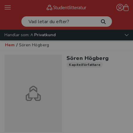
Handlar som:
Privatkund
Hem
/
Sören Högberg
Sören Högberg
Kapitelförfattare