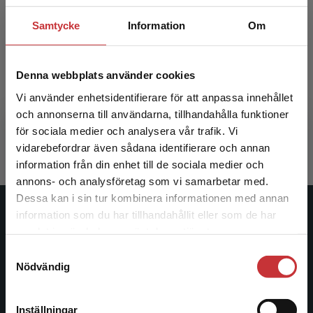
Samtycke
Information
Om
Lärare som ledare
Denna webbplats använder cookies
Vi använder enhetsidentifierare för att anpassa innehållet
Berg, Gunnar m.fl. (red.)
och annonserna till användarna, tillhandahålla funktioner
384 kr
inkl. moms
för sociala medier och analysera vår trafik. Vi
Exkl. moms: 362 kr
Begränsad fraktregion
vidarebefordrar även sådana identifierare och annan
information från din enhet till de sociala medier och
annons- och analysföretag som vi samarbetar med.
Dessa kan i sin tur kombinera informationen med annan
information som du har tillhandahållit eller som de har
Studentlitteratur
Det verkar som att du besöker
samlat in när du har använt deras tjänster.
studentlitteratur.se via en enhet utanför Sverige.
Studentlitteratur grundades 1963 och är idag Sveriges
Samtyckesval
Vi erbjuder inte leveranser utanför Sverige. För
Nödvändig
ledande utbildningsförlag. Med läromedel, kurslitteratur,
att kunna slutföra ett köp måste
facklitteratur, utbildningar och digitala
leveransadressen vara i Sverige.
Läs mer
informationstjänster i utbudet, finns Studentlitteratur med
Inställningar