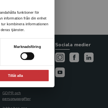
andahålla funktioner för
n information från din enhet
 tur kombinera informationen
deras tjänster.
Allmänna länkar
Sociala medier
Marknadsföring
Om oss
Avtal och rättigheter
Cookies
Tillåt alla
Cookieinställningar
GDPR och
personuppgifter