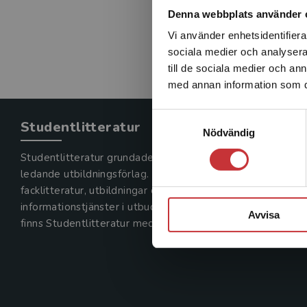
Denna webbplats använder 
Vi använder enhetsidentifierar
sociala medier och analysera 
till de sociala medier och a
med annan information som du 
Samtyckesval
Studentlitteratur
Nödvändig
Studentlitteratur grundades 1963 och är idag Sveriges
ledande utbildningsförlag. Med läromedel, kurslitteratur,
facklitteratur, utbildningar och digitala
informationstjänster i utbudet,
Avvisa
finns Studentlitteratur med längs hela kunskapsresan.