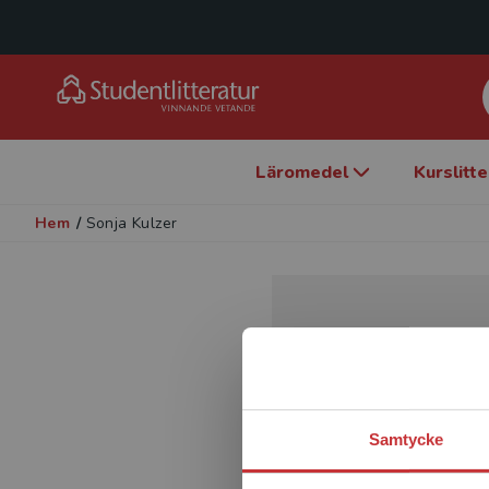
Läromedel
Kurslitt
Hem
/
Sonja Kulzer
Samtycke