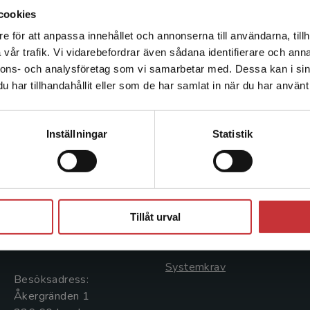
cookies
e för att anpassa innehållet och annonserna till användarna, tillh
Det verkar som att du besöker studentlitteratur.se via en
vår trafik. Vi vidarebefordrar även sådana identifierare och anna
enhet utanför Sverige. Vi erbjuder inte leveranser utanför
nnons- och analysföretag som vi samarbetar med. Dessa kan i sin
Sverige. För att kunna slutföra ett köp måste
har tillhandahållit eller som de har samlat in när du har använt 
leveransadressen vara i Sverige.
Läs mer
Kontakta kundservice
Kontakta oss
Kundservice
Inställningar
Statistik
Kontakta oss
Kontakta kundservice
046-31 20 00
046-31 21 00
Stäng
Postadress:
Frågor och svar
Tillåt urval
Box 141
Köpvillkor
221 00 Lund
Systemkrav
Besöksadress:
Åkergränden 1