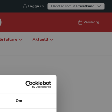
Logga in
Handlar som:
Privatkund
Varukorg
örfattare
Aktuellt
juksköterska inom psykiatrisk
 högskola där hon även
vården. Hon är inskriven
Om
skap, Åbo Akademi i Vasa i