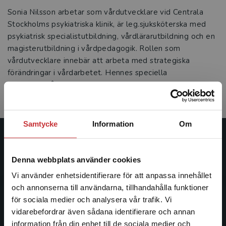
Sonia Nilsson arbetar som vårdutvecklare vid Centrala
Stockholms psykiatriska klinik, är leg.sjuksköterska med
psykiatrisk specialistutbildning, vårdlärarutbildning och en
magisterutbildning i vårdpedagogik. Rollen som
vårdutvecklare innebär att arbeta med strategiska
förändringar i vårdarbetet. Hennes speciella
intresseområden är bl.a. case management,
utbildningsutvärdering och etik.
Samtycke
Information
Om
Studentlitteratur
Denna webbplats använder cookies
Studentlitteratur grundades 1963 och är idag Sveriges
Vi använder enhetsidentifierare för att anpassa innehållet
ledande utbildningsförlag. Med läromedel, kurslitteratur,
och annonserna till användarna, tillhandahålla funktioner
facklitteratur, utbildningar och digitala
för sociala medier och analysera vår trafik. Vi
informationstjänster i utbudet, finns Studentlitteratur med
Begränsad fraktregion
vidarebefordrar även sådana identifierare och annan
längs hela kunskapsresan.
information från din enhet till de sociala medier och