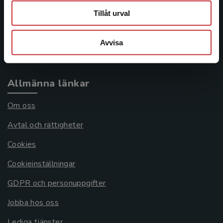
Tillåt urval
Frågor och svar
Köpvillkor
Avvisa
Systemkrav
Allmänna länkar
Om oss
Avtal och rättigheter
Cookies
Cookieinställningar
GDPR och personuppgifter
Jobba hos oss
Lediga tjänster