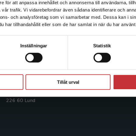
e för att anpassa innehållet och annonserna till användarna, tillh
Det verkar som att du besöker studentlitteratur.se via en
vår trafik. Vi vidarebefordrar även sådana identifierare och anna
enhet utanför Sverige. Vi erbjuder inte leveranser utanför
nnons- och analysföretag som vi samarbetar med. Dessa kan i sin
Sverige. För att kunna slutföra ett köp måste
Kontakta oss
Kundservice
har tillhandahållit eller som de har samlat in när du har använt 
leveransadressen vara i Sverige.
Läs mer
Kontakta oss
Kontakta kundservice
Kontakta kundservice
046-31 20 00
046-31 21 00
Inställningar
Statistik
Postadress:
Frågor och svar
Box 141
Köpvillkor
221 00 Lund
Stäng
Systemkrav
Tillåt urval
Besöksadress:
Åkergränden 1