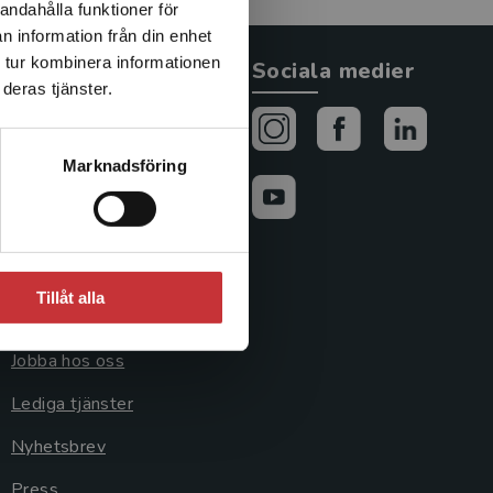
andahålla funktioner för
n information från din enhet
 tur kombinera informationen
Allmänna länkar
Sociala medier
deras tjänster.
Om oss
Avtal och rättigheter
Marknadsföring
Cookies
Cookieinställningar
GDPR och
Tillåt alla
personuppgifter
Jobba hos oss
Lediga tjänster
Nyhetsbrev
Press