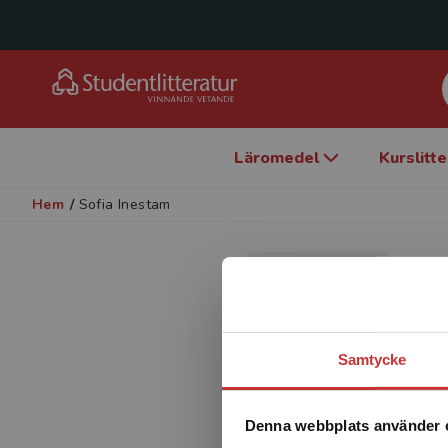
Läromedel
Kurslitt
Hem
/
Sofia Inestam
S
Kap
Sofi
Samtycke
Denna webbplats använder 