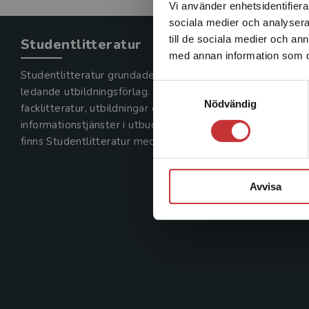
Vi använder enhetsidentifierar
sociala medier och analysera 
till de sociala medier och a
Studentlitteratur
med annan information som du 
Studentlitteratur grundades 1963 och är idag Sveriges
Samtyckesval
ledande utbildningsförlag. Med läromedel, kurslitteratur,
Nödvändig
facklitteratur, utbildningar och digitala
informationstjänster i utbudet,
finns Studentlitteratur med längs hela kunskapsresan.
Avvisa