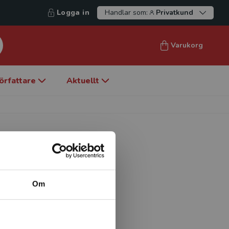
Logga in
Handlar som:
Privatkund
Varukorg
örfattare
Aktuellt
Om