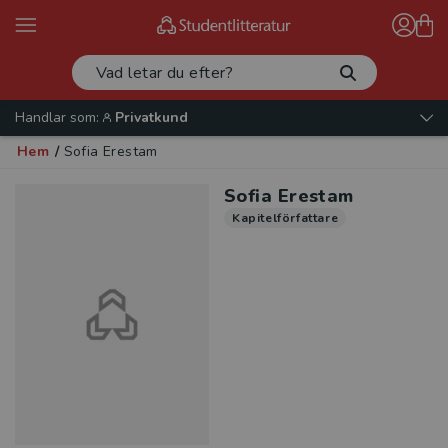
Handlar som:
Privatkund
Hem
/
Sofia Erestam
Sofia Erestam
Kapitelförfattare