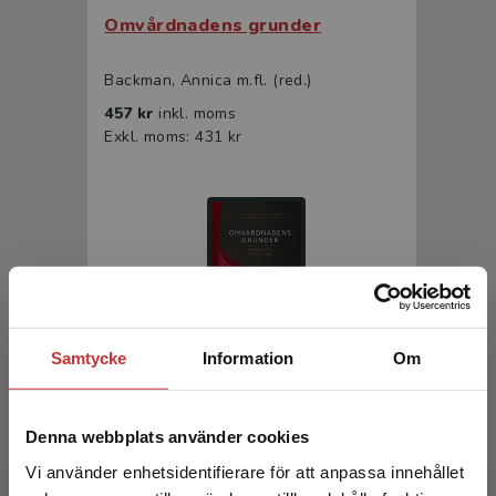
Omvårdnadens grunder
Backman, Annica m.fl. (red.)
457 kr
inkl. moms
Exkl. moms: 431 kr
Samtycke
Information
Om
Omvårdnadens grunder
Denna webbplats använder cookies
Backman, Annica m.fl. (red.)
298 kr
inkl. moms
Vi använder enhetsidentifierare för att anpassa innehållet
Exkl. moms: 281 kr