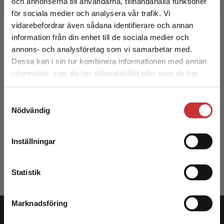
och annonserna till användarna, tillhandahålla funktioner
för sociala medier och analysera vår trafik. Vi
Begränsad fraktregion
vidarebefordrar även sådana identifierare och annan
information från din enhet till de sociala medier och
annons- och analysföretag som vi samarbetar med.
Dessa kan i sin tur kombinera informationen med annan
information som du har tillhandahållit eller som de har
Det verkar som att du besöker
samlat in när du har använt deras tjänster.
studentlitteratur.se via en enhet utanför Sverige.
Samtyckesval
Vi erbjuder inte leveranser utanför Sverige. För
Omvårdnadens grunder - paket
Nödvändig
att kunna slutföra ett köp måste
leveransadressen vara i Sverige.
Läs mer
Almerud, Sofia m.fl. (red.)
Inställningar
1 283 kr
inkl. moms
Kontakta kundservice
Exkl. moms: 1 210 kr
Statistik
Marknadsföring
Stäng
Studentlitteratur