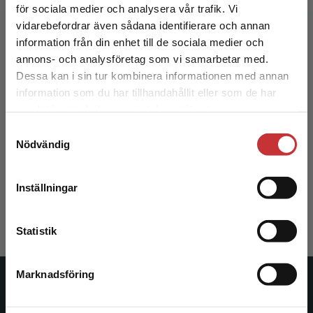
för sociala medier och analysera vår trafik. Vi
Begränsad fraktregion
vidarebefordrar även sådana identifierare och annan
information från din enhet till de sociala medier och
annons- och analysföretag som vi samarbetar med.
Dessa kan i sin tur kombinera informationen med annan
information som du har tillhandahållit eller som de har
Det verkar som att du besöker
samlat in när du har använt deras tjänster.
studentlitteratur.se via en enhet utanför Sverige.
Samtyckesval
Vi erbjuder inte leveranser utanför Sverige. För
Omvårdnadens grunder - paket
Nödvändig
att kunna slutföra ett köp måste
leveransadressen vara i Sverige.
Läs mer
Almerud, Sofia m.fl. (red.)
Inställningar
1 283 kr
inkl. moms
Kontakta kundservice
Exkl. moms: 1 210 kr
Statistik
Marknadsföring
Stäng
Studentlitteratur