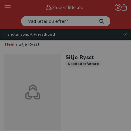
Handlar som:
Privatkund
Hem
/
Silje Rysst
Silje Rysst
Kapitelförfattare