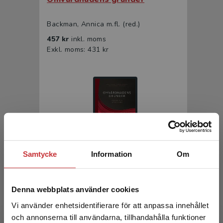
Backman, Annica m.fl. (red.)
457 kr
inkl. moms
Exkl. moms: 431 kr
Samtycke
Information
Om
Omvårdnadens grunder
Backman, Annica m.fl. (red.)
Denna webbplats använder cookies
298 kr
inkl. moms
Vi använder enhetsidentifierare för att anpassa innehållet
Exkl. moms: 281 kr
och annonserna till användarna, tillhandahålla funktioner