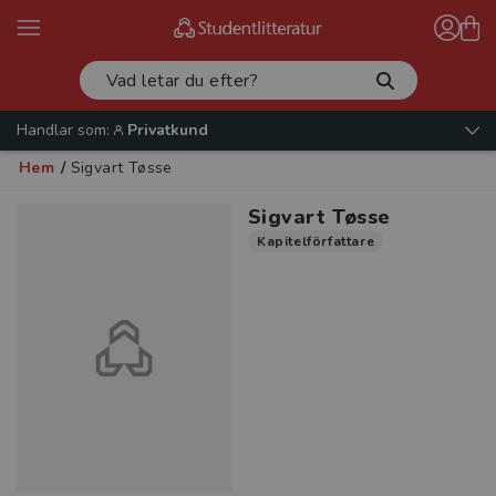
Handlar som:
Privatkund
Hem
/
Sigvart Tøsse
Sigvart Tøsse
Kapitelförfattare