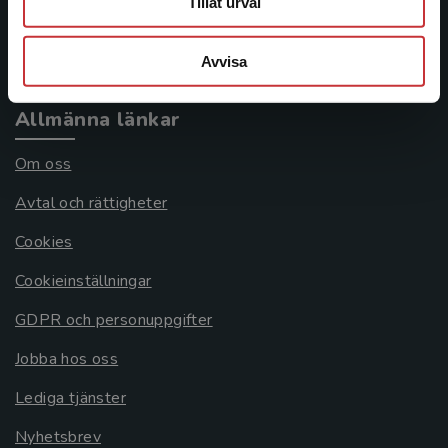
Tillåt urval
Köpvillkor
Systemkrav
Avvisa
Allmänna länkar
Om oss
Avtal och rättigheter
Cookies
Cookieinställningar
GDPR och personuppgifter
Jobba hos oss
Lediga tjänster
Nyhetsbrev