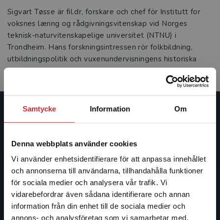
Sigvart Tøsse är fil.dr, forskare och chef för Institutt for
voksnes læring og rådgivningsvitenskap vid Norges
teknisk-naturvitenskapelige universitet (NTNU) i
Trondheim. Hans forskningsintressen rör folkbildning,
utbildningspolitik och vuxenundervisningens historiska
utveckling.
Samtycke
Information
Om
Studentlitteratur
Studentlitteratur grundades 1963 och är idag Sveriges
Denna webbplats använder cookies
ledande utbildningsförlag. Med läromedel, kurslitteratur,
Vi använder enhetsidentifierare för att anpassa innehållet
facklitteratur, utbildningar och digitala
och annonserna till användarna, tillhandahålla funktioner
informationstjänster i utbudet, finns Studentlitteratur med
för sociala medier och analysera vår trafik. Vi
längs hela kunskapsresan.
Begränsad fraktregion
vidarebefordrar även sådana identifierare och annan
information från din enhet till de sociala medier och
Kontakta oss
annons- och analysföretag som vi samarbetar med.