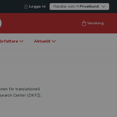
Logga in
Handlar som:
Privatkund
Varukorg
örfattare
Aktuellt
onen för translationell
esearch Center (DKFZ),