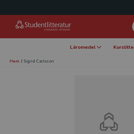
Läromedel
Kurslitt
Hem
/
Sigrid Carlsson