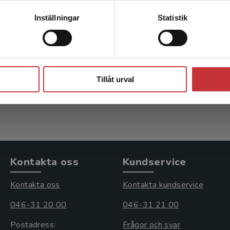
 i
Laurells Klinisk kemi i
L
Kontakta kundservice
Inställningar
Statistik
praktisk medicin
Zetterberg, Henrik (red.)
Theod
Söderl
Stäng
720 kr
inkl. moms
1 128
Tillåt urval
Exkl. moms: 679 kr
Exkl. 
Kontakta oss
Kundservice
Kontakta oss
Kontakta kundservice
046-31 20 00
046-31 21 00
Postadress:
Frågor och svar