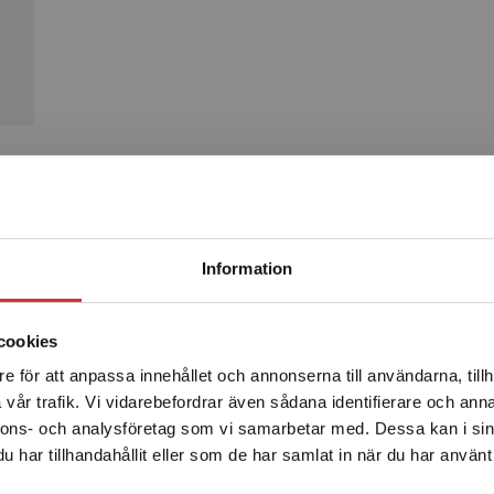
Produkter
Begränsad fraktregion
Information
mande
cookies
e för att anpassa innehållet och annonserna till användarna, tillh
Det verkar som att du besöker studentlitteratur.se via en
vår trafik. Vi vidarebefordrar även sådana identifierare och anna
enhet utanför Sverige. Vi erbjuder inte leveranser utanför
nnons- och analysföretag som vi samarbetar med. Dessa kan i sin
Sverige. För att kunna slutföra ett köp måste
har tillhandahållit eller som de har samlat in när du har använt 
leveransadressen vara i Sverige.
Läs mer