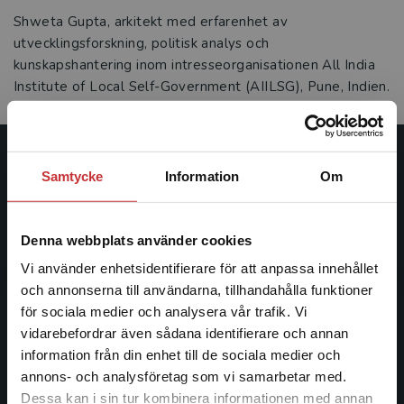
Shweta Gupta, arkitekt med erfarenhet av
utvecklingsforskning, politisk analys och
kunskapshantering inom intresseorganisationen All India
Institute of Local Self-Government (AIILSG), Pune, Indien.
Studentlitteratur
Samtycke
Information
Om
Studentlitteratur grundades 1963 och är idag Sveriges
ledande utbildningsförlag. Med läromedel, kurslitteratur,
Denna webbplats använder cookies
facklitteratur, utbildningar och digitala
Vi använder enhetsidentifierare för att anpassa innehållet
informationstjänster i utbudet, finns Studentlitteratur med
och annonserna till användarna, tillhandahålla funktioner
längs hela kunskapsresan.
för sociala medier och analysera vår trafik. Vi
Begränsad fraktregion
vidarebefordrar även sådana identifierare och annan
Kontakta oss
information från din enhet till de sociala medier och
annons- och analysföretag som vi samarbetar med.
Kontakta oss
Dessa kan i sin tur kombinera informationen med annan