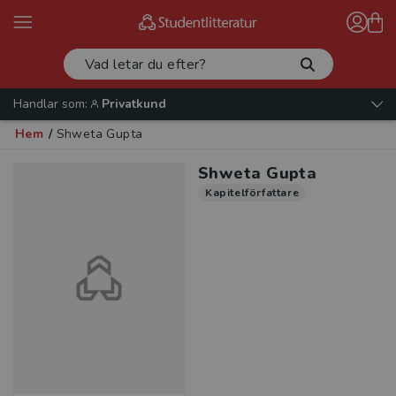
Handlar som:
Privatkund
Hem
/
Shweta Gupta
Shweta Gupta
Kapitelförfattare