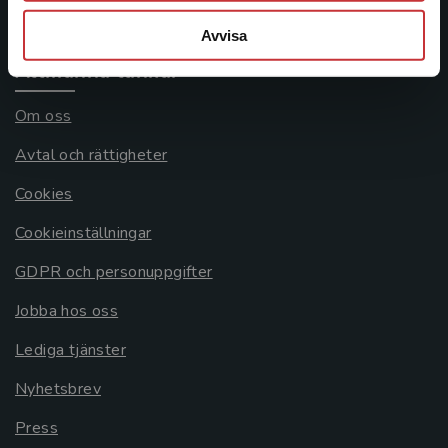
Systemkrav
Avvisa
Allmänna länkar
Om oss
Avtal och rättigheter
Cookies
Cookieinställningar
GDPR och personuppgifter
Jobba hos oss
Lediga tjänster
Nyhetsbrev
Press