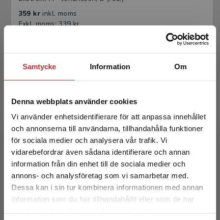
359 kr
inkl. moms
Exkl. moms: 339 kr
Samtycke
Information
Om
Denna webbplats använder cookies
Vi använder enhetsidentifierare för att anpassa innehållet
och annonserna till användarna, tillhandahålla funktioner
Metoder i medie- och
för sociala medier och analysera vår trafik. Vi
kommunikationsvetenskap
Begränsad fraktregion
vidarebefordrar även sådana identifierare och annan
information från din enhet till de sociala medier och
Ekström, M - Johansson, B (red.)
annons- och analysföretag som vi samarbetar med.
223 kr
inkl. moms
Dessa kan i sin tur kombinera informationen med annan
Exkl. moms: 210 kr
information som du har tillhandahållit eller som de har
Det verkar som att du besöker
samlat in när du har använt deras tjänster.
studentlitteratur.se via en enhet utanför Sverige.