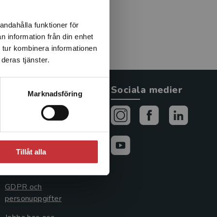
ngapore. Han är en ivrig
.
andahålla funktioner för
n information från din enhet
 tur kombinera informationen
deras tjänster.
Allmänna länkar
Sociala medier
Marknadsföring
Om oss
Avtal och rättigheter
Cookies
Tillåt alla
Cookieinställningar
GDPR och
personuppgifter