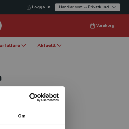
Logga in
Handlar som:
Privatkund
Varukorg
örfattare
Aktuellt
n
ller att i grunden
till ett av världens främsta
da ett forskningscentrum för
Om
arbetat för att etablera The
an är därutöver anlitad som