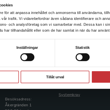
rådgivare för lärarnas fackliga organisationer i Si
cookies
anhängare av ett helt samhälle grundat i kunskap
e för att anpassa innehållet och annonserna till användarna, tillh
Det verkar som att du besöker studentlitteratur.se via en
vår trafik. Vi vidarebefordrar även sådana identifierare och anna
enhet utanför Sverige. Vi erbjuder inte leveranser utanför
nnons- och analysföretag som vi samarbetar med. Dessa kan i sin
Sverige. För att kunna slutföra ett köp måste
har tillhandahållit eller som de har samlat in när du har använt 
leveransadressen vara i Sverige.
Läs mer
Kontakta kundservice
Kontakta oss
Kundservice
Inställningar
Statistik
Kontakta oss
Kontakta kundservice
046-31 20 00
046-31 21 00
Stäng
Postadress:
Frågor och svar
Tillåt urval
Box 141
Köpvillkor
221 00 Lund
Systemkrav
Besöksadress:
Åkergränden 1