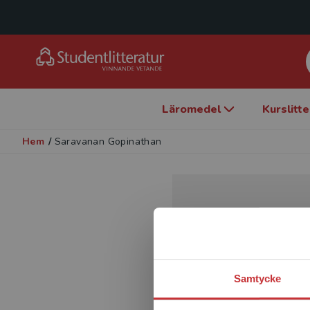
Läromedel
Kurslitt
Hem
/
Saravanan Gopinathan
Samtycke