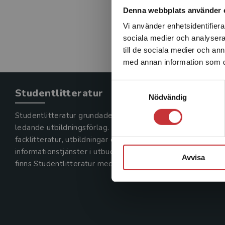
Denna webbplats använder 
Vi använder enhetsidentifierar
sociala medier och analysera 
till de sociala medier och a
med annan information som du 
Samtyckesval
Studentlitteratur
Nödvändig
Studentlitteratur grundades 1963 och är idag Sveriges
ledande utbildningsförlag. Med läromedel, kurslitteratur,
facklitteratur, utbildningar och digitala
informationstjänster i utbudet,
Avvisa
finns Studentlitteratur med längs hela kunskapsresan.