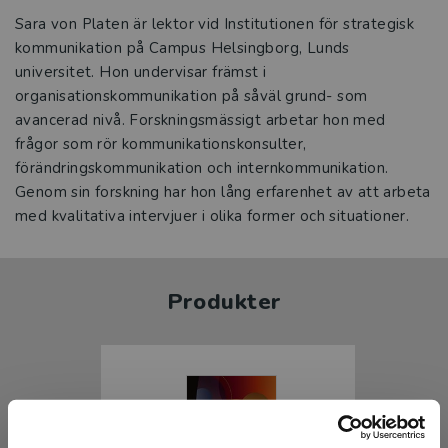
Sara von Platen är lektor vid Institutionen för strategisk
kommunikation på Campus Helsingborg, Lunds
universitet. Hon undervisar främst i
organisationskommunikation på såväl grund- som
avancerad nivå. Forskningsmässigt arbetar hon med
frågor som rör kommunikationskonsulter,
förändringskommunikation och internkommunikation.
Genom sin forskning har hon lång erfarenhet av att arbeta
med kvalitativa intervjuer i olika former och situationer.
Produkter