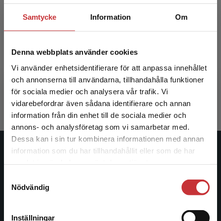
Samtycke
Information
Om
Strategisk kommunikation
Denna webbplats använder cookies
Vi använder enhetsidentifierare för att anpassa innehållet
Falkheimer, J - Heide, M
och annonserna till användarna, tillhandahålla funktioner
396 kr
inkl. moms
för sociala medier och analysera vår trafik. Vi
Exkl. moms: 374 kr
Begränsad fraktregion
vidarebefordrar även sådana identifierare och annan
information från din enhet till de sociala medier och
annons- och analysföretag som vi samarbetar med.
Dessa kan i sin tur kombinera informationen med annan
information som du har tillhandahållit eller som de har
Studentlitteratur
Det verkar som att du besöker
samlat in när du har använt deras tjänster.
studentlitteratur.se via en enhet utanför Sverige.
Samtyckesval
Studentlitteratur grundades 1963 och är idag Sveriges
Vi erbjuder inte leveranser utanför Sverige. För
Nödvändig
ledande utbildningsförlag. Med läromedel, kurslitteratur,
att kunna slutföra ett köp måste
facklitteratur, utbildningar och digitala
leveransadressen vara i Sverige.
Läs mer
informationstjänster i utbudet, finns Studentlitteratur med
Inställningar