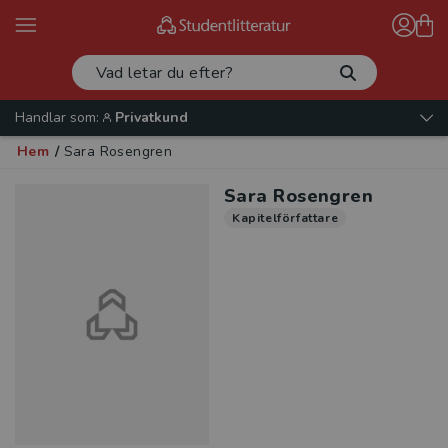
Handlar som:
Privatkund
Hem
/
Sara Rosengren
Sara Rosengren
Kapitelförfattare