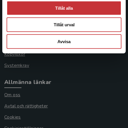
Kundservice
Tillåt alla
Kontakta kundservice
Tillåt urval
046-31 21 00
Avvisa
Frågor och svar
Köpvillkor
Systemkrav
Allmänna länkar
Om oss
Avtal och rättigheter
Cookies