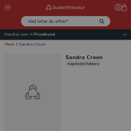
Handlar som:
Privatkund
Hem
/
Sandra Croon
Sandra Croon
Kapitelförfattare