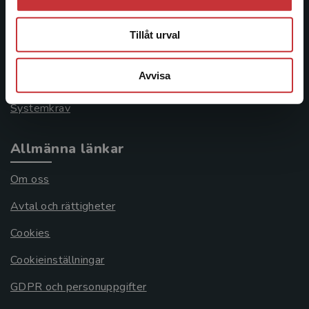
Kontakta kundservice
046-31 21 00
Tillåt urval
Frågor och svar
Avvisa
Köpvillkor
Systemkrav
Allmänna länkar
Om oss
Avtal och rättigheter
Cookies
Cookieinställningar
GDPR och personuppgifter