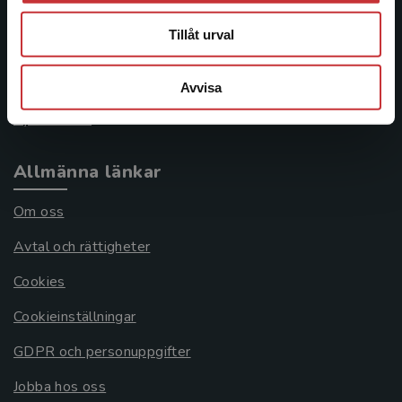
046-31 21 00
Tillåt urval
Frågor och svar
Köpvillkor
Avvisa
Systemkrav
Allmänna länkar
Om oss
Avtal och rättigheter
Cookies
Cookieinställningar
GDPR och personuppgifter
Jobba hos oss