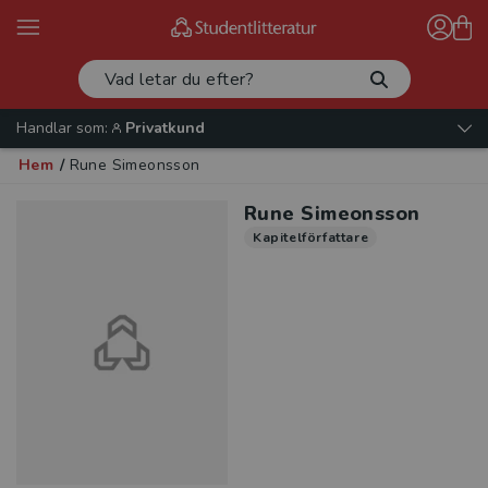
Handlar som:
Privatkund
Hem
/
Rune Simeonsson
Rune Simeonsson
Kapitelförfattare