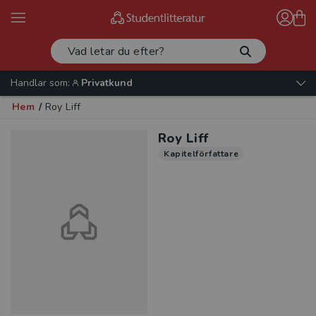
Handlar som:
Privatkund
Hem
/
Roy Liff
Roy Liff
Kapitelförfattare