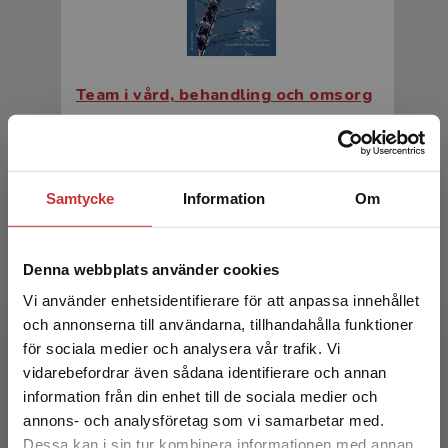
Team i vård, behandling och omsorg
Berlin, J - Sandberg, H S. (red.)
334 kr
inkl. moms
Exkl. moms: 315 kr
Samtycke
Information
Om
Denna webbplats använder cookies
Vi använder enhetsidentifierare för att anpassa innehållet
och annonserna till användarna, tillhandahålla funktioner
för sociala medier och analysera vår trafik. Vi
Begränsad fraktregion
vidarebefordrar även sådana identifierare och annan
information från din enhet till de sociala medier och
Team i vård, behandling och omsorg
annons- och analysföretag som vi samarbetar med.
Dessa kan i sin tur kombinera informationen med annan