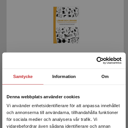
Lärare och lärande i yrkesprogram och
introduktionsprogram
Henning Loeb, I - Korp, H
Samtycke
Information
Om
343 kr
inkl. moms
Exkl. moms: 324 kr
Denna webbplats använder cookies
Vi använder enhetsidentifierare för att anpassa innehållet
och annonserna till användarna, tillhandahålla funktioner
för sociala medier och analysera vår trafik. Vi
Begränsad fraktregion
vidarebefordrar även sådana identifierare och annan