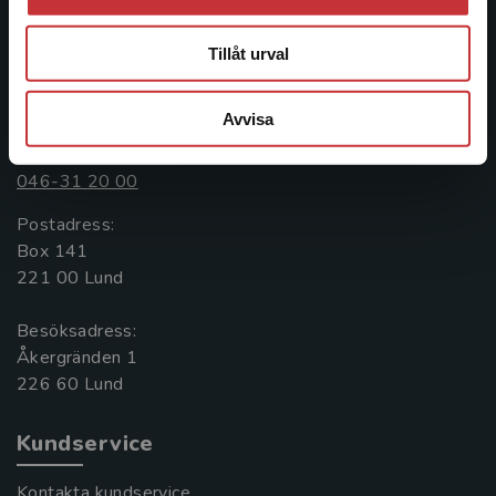
längs hela kunskapsresan.
Tillåt urval
Kontakta oss
Avvisa
Kontakta oss
046-31 20 00
Postadress:
Box 141
221 00 Lund
Besöksadress:
Åkergränden 1
Kundservice
Kontakta kundservice