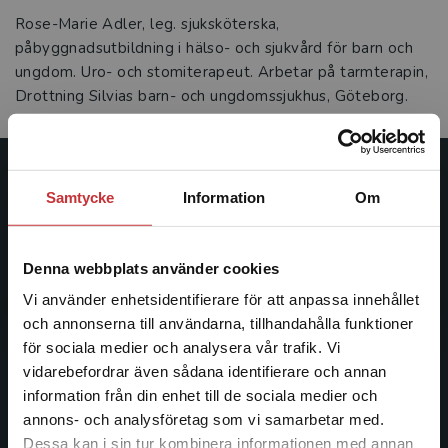
Rose-Marie Adler, leg. sjuksköterska,
påbyggnadsutbildning i hälso- och sjukvård för barn och
ungdom. Uro- och stomiterapeut. Arbetar på tarmterapin,
Drottning Silvias barn- och ungdomssjukhus, Göteborg.
Studentlitteratur
Samtycke
Information
Om
Studentlitteratur grundades 1963 och är idag Sveriges
ledande utbildningsförlag. Med läromedel, kurslitteratur,
Denna webbplats använder cookies
facklitteratur, utbildningar och digitala
Vi använder enhetsidentifierare för att anpassa innehållet
informationstjänster i utbudet, finns Studentlitteratur med
och annonserna till användarna, tillhandahålla funktioner
längs hela kunskapsresan.
för sociala medier och analysera vår trafik. Vi
Begränsad fraktregion
vidarebefordrar även sådana identifierare och annan
Kontakta oss
information från din enhet till de sociala medier och
annons- och analysföretag som vi samarbetar med.
Kontakta oss
Dessa kan i sin tur kombinera informationen med annan