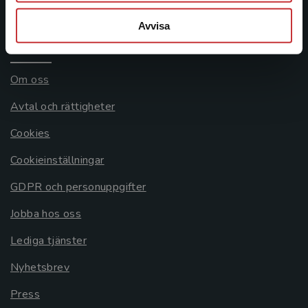
Systemkrav
Avvisa
Allmänna länkar
Om oss
Avtal och rättigheter
Cookies
Cookieinställningar
GDPR och personuppgifter
Jobba hos oss
Lediga tjänster
Nyhetsbrev
Press