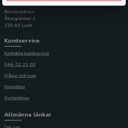
Besöksadress:
Åkergränden 1
Kundservice
Kontakta kundservice
046-31 21 00
Frågor och svar
Köpvillkor
Systemkrav
Allmänna länkar
Om oss