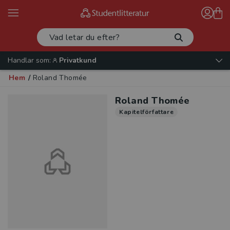
Handlar som:
Privatkund
Hem
/
Roland Thomée
Roland Thomée
Kapitelförfattare