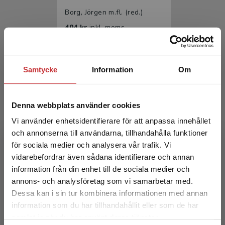
Borg, Jörgen m.fl. (red.)
404 kr
inkl. moms
Exkl. moms: 381 kr
Samtycke
Information
Om
Denna webbplats använder cookies
Vi använder enhetsidentifierare för att anpassa innehållet
och annonserna till användarna, tillhandahålla funktioner
för sociala medier och analysera vår trafik. Vi
Rehabiliteringsmedicin
Begränsad fraktregion
vidarebefordrar även sådana identifierare och annan
information från din enhet till de sociala medier och
Borg, Jörgen m.fl. (red.)
annons- och analysföretag som vi samarbetar med.
633 kr
inkl. moms
Dessa kan i sin tur kombinera informationen med annan
Exkl. moms: 597 kr
information som du har tillhandahållit eller som de har
Det verkar som att du besöker
samlat in när du har använt deras tjänster.
studentlitteratur.se via en enhet utanför Sverige.