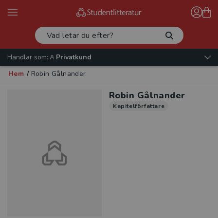
Handlar som:
Privatkund
Hem
/
Robin Gålnander
Robin Gålnander
Kapitelförfattare