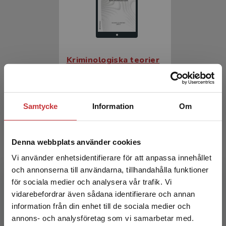
Kriminologiska teorier
Liljenfors, Rikard (red.)
226 kr
inkl. moms
Samtycke
Information
Om
Exkl. moms: 213 kr
Denna webbplats använder cookies
Vi använder enhetsidentifierare för att anpassa innehållet
och annonserna till användarna, tillhandahålla funktioner
för sociala medier och analysera vår trafik. Vi
Begränsad fraktregion
vidarebefordrar även sådana identifierare och annan
information från din enhet till de sociala medier och
annons- och analysföretag som vi samarbetar med.
Kriminologiska teorier