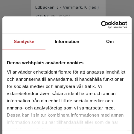
Edbacken, J - Vernmark, K (red.)
216 kr
inkl. moms
Exkl. moms: 204 kr
Samtycke
Information
Om
Denna webbplats använder cookies
Vi använder enhetsidentifierare för att anpassa innehållet
och annonserna till användarna, tillhandahålla funktioner
för sociala medier och analysera vår trafik. Vi
Digital psykologi
Begränsad fraktregion
vidarebefordrar även sådana identifierare och annan
information från din enhet till de sociala medier och
Edbacken, J - Vernmark, K (red.)
annons- och analysföretag som vi samarbetar med.
349 kr
inkl. moms
Dessa kan i sin tur kombinera informationen med annan
Exkl. moms: 329 kr
information som du har tillhandahållit eller som de har
Det verkar som att du besöker
samlat in när du har använt deras tjänster.
studentlitteratur.se via en enhet utanför Sverige.