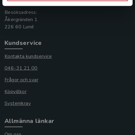
Besöksadress:
Åkergränden 1
Kundservice
Kontakta kundservice
046-31 21 00
Frågor och svar
Köpvillkor
Systemkrav
Allmänna länkar
Om oss