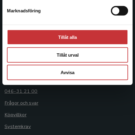
Postadress:
Marknadsföring
Stäng
Box 141
221 00 Lund
Besöksadress:
Tillåt alla
Åkergränden 1
Tillåt urval
Kundservice
Avvisa
Kontakta kundservice
046-31 21 00
Frågor och svar
Köpvillkor
Systemkrav