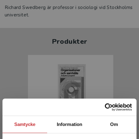
Richard Swedberg är professor i sociologi vid Stockholms
universitet.
Produkter
Organisationer och samhälle
Samtycke
Information
Om
Ahrne, G - Hedström, P (red.)