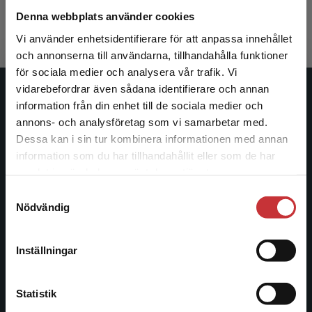
324 kr
inkl. moms
Denna webbplats använder cookies
Exkl. moms: 306 kr
Vi använder enhetsidentifierare för att anpassa innehållet
och annonserna till användarna, tillhandahålla funktioner
för sociala medier och analysera vår trafik. Vi
Begränsad fraktregion
vidarebefordrar även sådana identifierare och annan
Studentlitteratur
information från din enhet till de sociala medier och
annons- och analysföretag som vi samarbetar med.
Studentlitteratur grundades 1963 och är idag Sveriges
Dessa kan i sin tur kombinera informationen med annan
ledande utbildningsförlag. Med läromedel, kurslitteratur,
information som du har tillhandahållit eller som de har
Det verkar som att du besöker
facklitteratur, utbildningar och digitala
samlat in när du har använt deras tjänster.
studentlitteratur.se via en enhet utanför Sverige.
informationstjänster i utbudet, finns Studentlitteratur med
Samtyckesval
Vi erbjuder inte leveranser utanför Sverige. För
längs hela kunskapsresan.
Nödvändig
att kunna slutföra ett köp måste
leveransadressen vara i Sverige.
Läs mer
Kontakta oss
Inställningar
Kontakta kundservice
Kontakta oss
Statistik
046-31 20 00