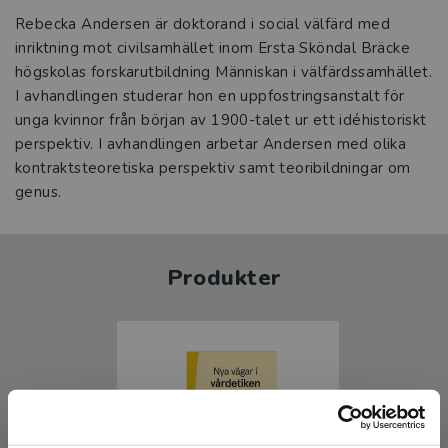
Rebecka Andersen är doktorand i social välfärd med
inriktning mot civilsamhället inom Ersta Sköndal Bräcke
högskolas forskarutbildning Människan i välfärdssamhället.
I avhandlingen studerar hon en uppfostringsanstalt för
unga kvinnor från början av 1900-talet ur ett idéhistoriskt
perspektiv. I avhandlingen arbetar Andersen med olika
kontraktsteoretiska perspektiv samt teoribildningar om
genus.
Produkter