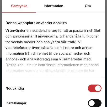
Samtycke
Information
Om
Nya vägar i vårdetiken
Denna webbplats använder cookies
Silfverberg, Gunilla (red.)
Vi använder enhetsidentifierare för att anpassa innehållet
302 kr
inkl. moms
och annonserna till användarna, tillhandahålla funktioner
Exkl. moms: 285 kr
för sociala medier och analysera vår trafik. Vi
Begränsad fraktregion
vidarebefordrar även sådana identifierare och annan
information från din enhet till de sociala medier och
annons- och analysföretag som vi samarbetar med.
Dessa kan i sin tur kombinera informationen med annan
Studentlitteratur
information som du har tillhandahållit eller som de har
Det verkar som att du besöker
samlat in när du har använt deras tjänster.
studentlitteratur.se via en enhet utanför Sverige.
Studentlitteratur grundades 1963 och är idag Sveriges
Samtyckesval
Vi erbjuder inte leveranser utanför Sverige. För
ledande utbildningsförlag. Med läromedel, kurslitteratur,
Nödvändig
att kunna slutföra ett köp måste
facklitteratur, utbildningar och digitala
leveransadressen vara i Sverige.
Läs mer
informationstjänster i utbudet, finns Studentlitteratur med
Inställningar
längs hela kunskapsresan.