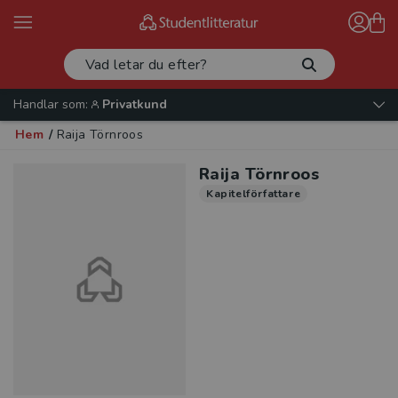
Handlar som:
Privatkund
Hem
/
Raija Törnroos
Raija Törnroos
Kapitelförfattare