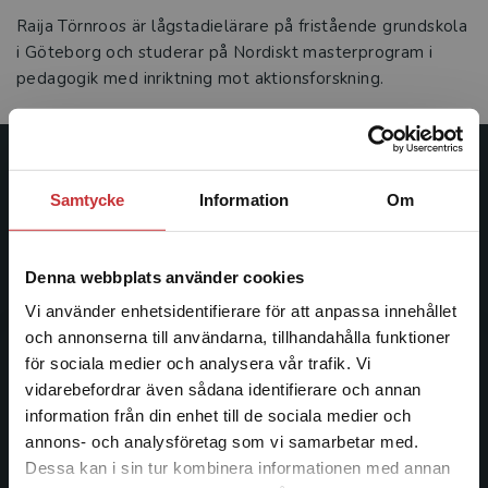
Raija Törnroos är lågstadielärare på fristående grundskola
i Göteborg och studerar på Nordiskt masterprogram i
pedagogik med inriktning mot aktionsforskning.
Studentlitteratur
Samtycke
Information
Om
Studentlitteratur grundades 1963 och är idag Sveriges
ledande utbildningsförlag. Med läromedel, kurslitteratur,
Denna webbplats använder cookies
facklitteratur, utbildningar och digitala
informationstjänster i utbudet, finns Studentlitteratur med
Vi använder enhetsidentifierare för att anpassa innehållet
längs hela kunskapsresan.
och annonserna till användarna, tillhandahålla funktioner
för sociala medier och analysera vår trafik. Vi
Begränsad fraktregion
vidarebefordrar även sådana identifierare och annan
Kontakta oss
information från din enhet till de sociala medier och
annons- och analysföretag som vi samarbetar med.
Kontakta oss
Dessa kan i sin tur kombinera informationen med annan