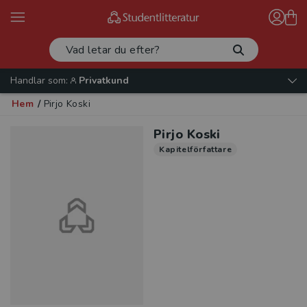
Handlar som:
Privatkund
Hem
/
Pirjo Koski
Pirjo Koski
Kapitelförfattare