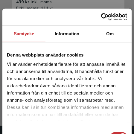
439 kr
inkl. moms
Exkl. moms: 414 kr
Samtycke
Information
Om
Denna webbplats använder cookies
Vi använder enhetsidentifierare för att anpassa innehållet
och annonserna till användarna, tillhandahålla funktioner
Theories and perspectives for midwifery
för sociala medier och analysera vår trafik. Vi
Begränsad fraktregion
vidarebefordrar även sådana identifierare och annan
Lundgren, Ingela et al. (eds.)
information från din enhet till de sociala medier och
286 kr
inkl. moms
annons- och analysföretag som vi samarbetar med.
Exkl. moms: 270 kr
Dessa kan i sin tur kombinera informationen med annan
information som du har tillhandahållit eller som de har
Det verkar som att du besöker
samlat in när du har använt deras tjänster.
studentlitteratur.se via en enhet utanför Sverige.
Samtyckesval
Vi erbjuder inte leveranser utanför Sverige. För