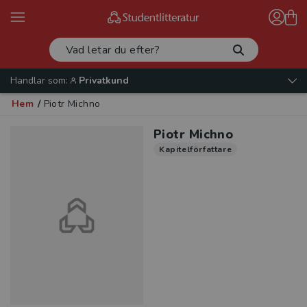
Handlar som:
Privatkund
Hem
/
Piotr Michno
Piotr Michno
Kapitelförfattare