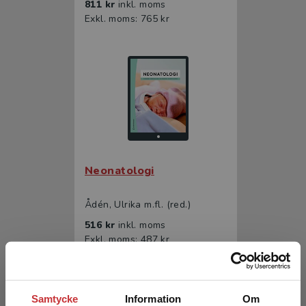
811 kr
inkl. moms
Exkl. moms: 765 kr
Neonatologi
Ådén, Ulrika m.fl. (red.)
516 kr
inkl. moms
Exkl. moms: 487 kr
Samtycke
Information
Om