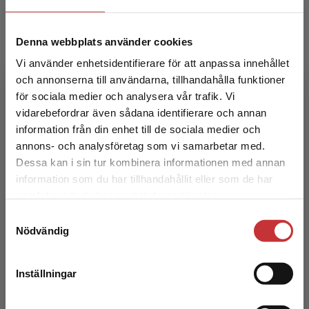
Denna webbplats använder cookies
Vi använder enhetsidentifierare för att anpassa innehållet
och annonserna till användarna, tillhandahålla funktioner
Kirurgiska sjukdomar
för sociala medier och analysera vår trafik. Vi
Begränsad fraktregion
vidarebefordrar även sådana identifierare och annan
Andersson, Roland m.fl. (red.)
information från din enhet till de sociala medier och
385 kr
inkl. moms
annons- och analysföretag som vi samarbetar med.
Exkl. moms: 363 kr
Dessa kan i sin tur kombinera informationen med annan
information som du har tillhandahållit eller som de har
Det verkar som att du besöker
samlat in när du har använt deras tjänster.
studentlitteratur.se via en enhet utanför Sverige.
Samtyckesval
Vi erbjuder inte leveranser utanför Sverige. För
Nödvändig
att kunna slutföra ett köp måste
leveransadressen vara i Sverige.
Läs mer
Inställningar
Kontakta kundservice