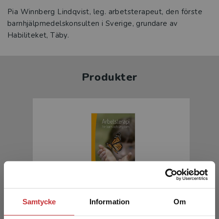
Pia Winnberg Lindqvist, leg. arbetsterapeut, den förste
barnhjälpmedelskonsulten i Sverige, grundare av
Habiliteket, Täby.
Produkter
Arbetsterapi för barn och ungdom
Samtycke
Information
Om