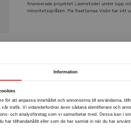
finansierade projektet Läsmetoder under lupp och
minoritetsspråken. Pia Raattamaa Visén har sitt u
Produkter
Begränsad fraktregion
Information
cookies
e för att anpassa innehållet och annonserna till användarna, tillh
Det verkar som att du besöker studentlitteratur.se via en
vår trafik. Vi vidarebefordrar även sådana identifierare och anna
enhet utanför Sverige. Vi erbjuder inte leveranser utanför
nnons- och analysföretag som vi samarbetar med. Dessa kan i sin
Sverige. För att kunna slutföra ett köp måste
har tillhandahållit eller som de har samlat in när du har använt 
leveransadressen vara i Sverige.
Läs mer