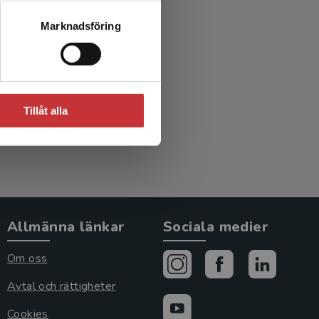
Marknadsföring
Tillåt alla
Allmänna länkar
Sociala medier
Om oss
Avtal och rättigheter
Cookies