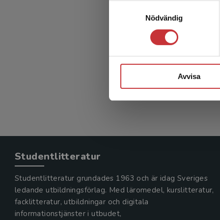
Samtyckesval
Nödvändig
Avvisa
Studentlitteratur
Studentlitteratur grundades 1963 och är idag Sveriges
ledande utbildningsförlag. Med läromedel, kurslitteratur,
facklitteratur, utbildningar och digitala
informationstjänster i utbudet,