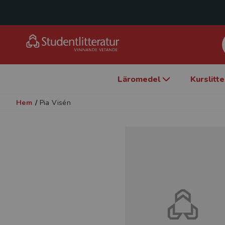
Läromedel
Kurslitt
Hem
/
Pia Visén