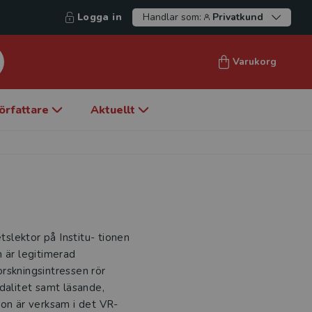
Logga in
Handlar som:
Privatkund
Varukorg
örfattare
Aktuellt
tslektor på Institu- tionen
 är legitimerad
rskningsintressen rör
dalitet samt läsande,
Hon är verksam i det VR-