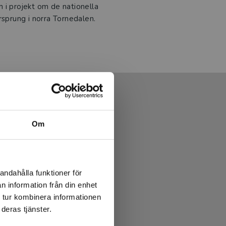
 i projekt om de nationella
rsprung i norra Tornedalen.
Om
andahålla funktioner för
n information från din enhet
 tur kombinera informationen
deras tjänster.