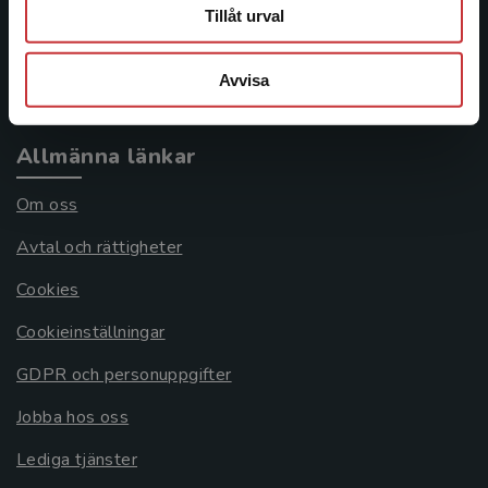
Frågor och svar
Tillåt urval
Köpvillkor
Avvisa
Systemkrav
Allmänna länkar
Om oss
Avtal och rättigheter
Cookies
Cookieinställningar
GDPR och personuppgifter
Jobba hos oss
Lediga tjänster