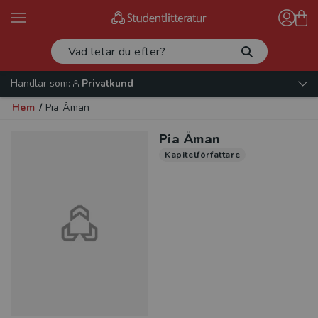
Handlar som:
Privatkund
Hem
/
Pia Åman
Pia Åman
Kapitelförfattare