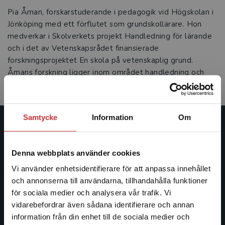
Pia Åman, forskarstuderande i pedagogik vid Högskolan i
Jönköping med ett förflutet som grundskollärare. Hon
medverkar i Skolverkets projekt Handledning för lärande
och i det av Vetenskapsrådet finansierade
forskningsprojektet En skola på vetenskaplig grund.
Åmans forskning ligger inom området handledning och
skolutveckling.
Samtycke
Information
Om
Studentlitteratur
Denna webbplats använder cookies
Studentlitteratur grundades 1963 och är idag Sveriges
ledande utbildningsförlag. Med läromedel, kurslitteratur,
Vi använder enhetsidentifierare för att anpassa innehållet
facklitteratur, utbildningar och digitala
och annonserna till användarna, tillhandahålla funktioner
informationstjänster i utbudet, finns Studentlitteratur med
för sociala medier och analysera vår trafik. Vi
Begränsad fraktregion
längs hela kunskapsresan.
vidarebefordrar även sådana identifierare och annan
information från din enhet till de sociala medier och