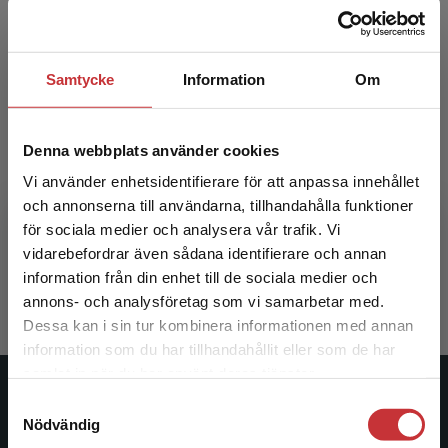
Samtycke
Information
Om
Denna webbplats använder cookies
Vi använder enhetsidentifierare för att anpassa innehållet
Att ta vara på barns röster
och annonserna till användarna, tillhandahålla funktioner
för sociala medier och analysera vår trafik. Vi
Dahlbeck, Per (red.)
Begränsad fraktregion
vidarebefordrar även sådana identifierare och annan
171 kr
inkl. moms
information från din enhet till de sociala medier och
Exkl. moms: 161 kr
annons- och analysföretag som vi samarbetar med.
Dessa kan i sin tur kombinera informationen med annan
information som du har tillhandahållit eller som de har
Det verkar som att du besöker
samlat in när du har använt deras tjänster.
studentlitteratur.se via en enhet utanför Sverige.
Studentlitteratur
Samtyckesval
Vi erbjuder inte leveranser utanför Sverige. För
Nödvändig
att kunna slutföra ett köp måste