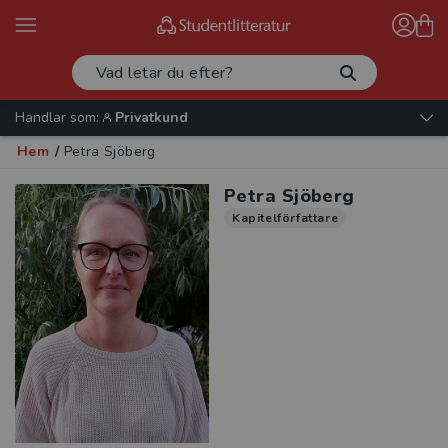
Handlar som:
Privatkund
Hem
/
Petra Sjöberg
Petra Sjöberg
Kapitelförfattare