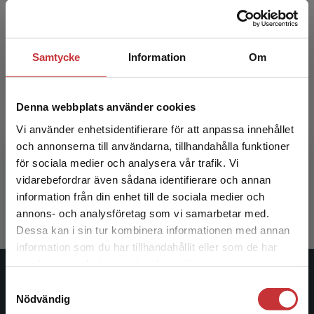
Samtycke
Information
Om
Denna webbplats använder cookies
Att ta vara på barns röster
Vi använder enhetsidentifierare för att anpassa innehållet
och annonserna till användarna, tillhandahålla funktioner
för sociala medier och analysera vår trafik. Vi
Dahlbeck, Per (red.)
Begränsad fraktregion
vidarebefordrar även sådana identifierare och annan
171 kr
inkl. moms
information från din enhet till de sociala medier och
Exkl. moms: 161 kr
annons- och analysföretag som vi samarbetar med.
Dessa kan i sin tur kombinera informationen med annan
information som du har tillhandahållit eller som de har
Det verkar som att du besöker
samlat in när du har använt deras tjänster.
studentlitteratur.se via en enhet utanför Sverige.
Studentlitteratur
Samtyckesval
Vi erbjuder inte leveranser utanför Sverige. För
Nödvändig
att kunna slutföra ett köp måste