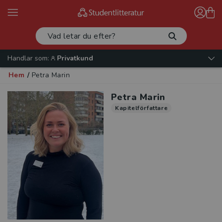
Handlar som:
Privatkund
Hem
/
Petra Marin
Petra Marin
Kapitelförfattare