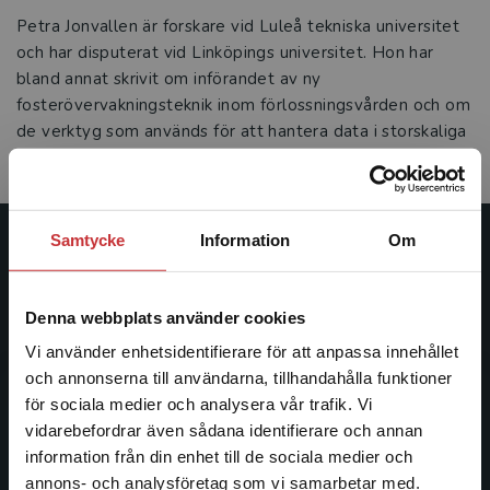
Petra Jonvallen är forskare vid Luleå tekniska universitet
och har disputerat vid Linköpings universitet. Hon har
bland annat skrivit om införandet av ny
fosterövervakningsteknik inom förlossningsvården och om
de verktyg som används för att hantera data i storskaliga
kliniska läkemedelsprövningar.
Samtycke
Information
Om
Studentlitteratur
Studentlitteratur grundades 1963 och är idag Sveriges
Denna webbplats använder cookies
ledande utbildningsförlag. Med läromedel, kurslitteratur,
Vi använder enhetsidentifierare för att anpassa innehållet
facklitteratur, utbildningar och digitala
och annonserna till användarna, tillhandahålla funktioner
informationstjänster i utbudet, finns Studentlitteratur med
för sociala medier och analysera vår trafik. Vi
längs hela kunskapsresan.
Begränsad fraktregion
vidarebefordrar även sådana identifierare och annan
information från din enhet till de sociala medier och
Kontakta oss
annons- och analysföretag som vi samarbetar med.