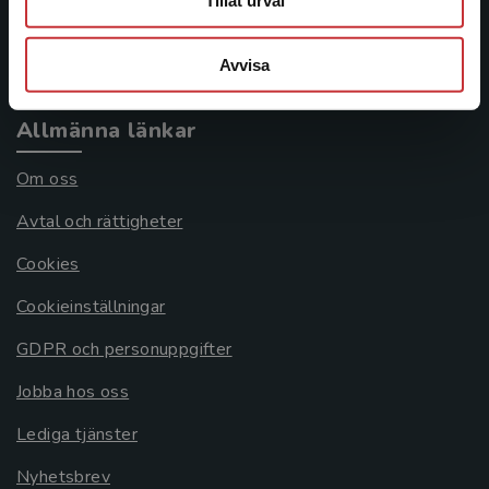
Tillåt urval
Köpvillkor
Avvisa
Systemkrav
Allmänna länkar
Om oss
Avtal och rättigheter
Cookies
Cookieinställningar
GDPR och personuppgifter
Jobba hos oss
Lediga tjänster
Nyhetsbrev