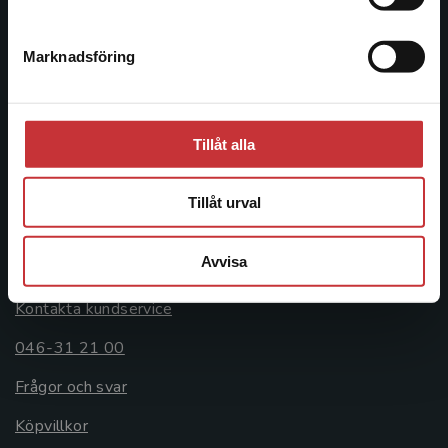
046-31 20 00
Marknadsföring
Stäng
Postadress:
Box 141
221 00 Lund
Tillåt alla
Besöksadress:
Åkergränden 1
Tillåt urval
Kundservice
Avvisa
Kontakta kundservice
046-31 21 00
Frågor och svar
Köpvillkor