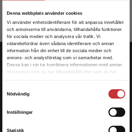
Johansson, Mikael m.fl. (red.)
Johansson, 
Denna webbplats använder cookies
432 kr
inkl. moms
285 kr
ink
Exkl. moms: 408 kr
Exkl. moms
Vi använder enhetsidentifierare för att anpassa innehållet
och annonserna till användarna, tillhandahålla funktioner
för sociala medier och analysera vår trafik. Vi
Begränsad fraktregion
vidarebefordrar även sådana identifierare och annan
information från din enhet till de sociala medier och
Studentlitteratur
annons- och analysföretag som vi samarbetar med.
Dessa kan i sin tur kombinera informationen med annan
Studentlitteratur grundades 1963 och är idag Sveriges
information som du har tillhandahållit eller som de har
Det verkar som att du besöker
ledande utbildningsförlag. Med läromedel, kurslitteratur,
samlat in när du har använt deras tjänster.
studentlitteratur.se via en enhet utanför Sverige.
facklitteratur, utbildningar och digitala
Samtyckesval
Vi erbjuder inte leveranser utanför Sverige. För
informationstjänster i utbudet, finns Studentlitteratur med
Nödvändig
att kunna slutföra ett köp måste
längs hela kunskapsresan.
leveransadressen vara i Sverige.
Läs mer
Inställningar
Kontakta oss
Kontakta kundservice
Kontakta oss
Statistik