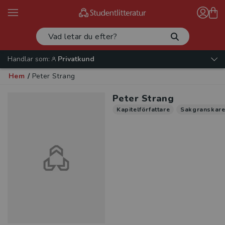
Handlar som:
Privatkund
Hem
/
Peter Strang
Peter Strang
Kapitelförfattare
Sakgranskar