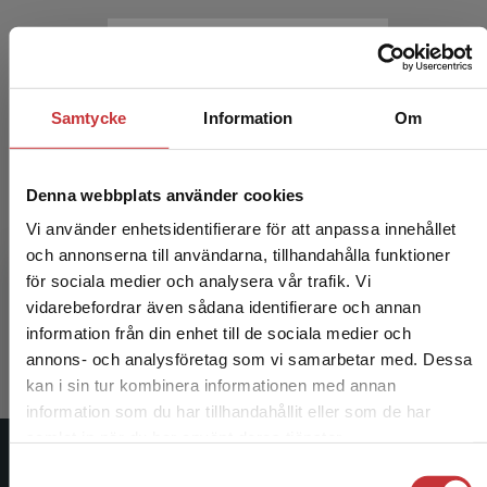
Samtycke
Information
Om
Denna webbplats använder cookies
Vi använder enhetsidentifierare för att anpassa innehållet
Existens och psykisk hälsa
och annonserna till användarna, tillhandahålla funktioner
för sociala medier och analysera vår trafik. Vi
Stiwne, Dan (red.)
Begränsad fraktregion
vidarebefordrar även sådana identifierare och annan
349 kr
inkl. moms
information från din enhet till de sociala medier och
Exkl. moms: 329 kr
annons- och analysföretag som vi samarbetar med. Dessa
kan i sin tur kombinera informationen med annan
information som du har tillhandahållit eller som de har
Det verkar som att du besöker studentlitteratur.se
samlat in när du har använt deras tjänster.
via en enhet utanför Sverige. Vi erbjuder inte
Studentlitteratur
Samtyckesval
leveranser utanför Sverige. För att kunna slutföra