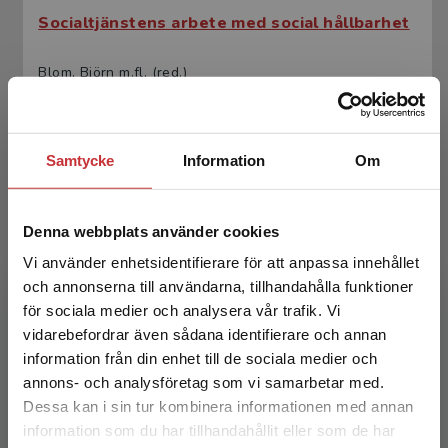
Socialtjänstens arbete med social hållbarhet
Blom, Björn m.fl. (red.)
365 kr
inkl. moms
Exkl. moms: 344 kr
Samtycke
Information
Om
Denna webbplats använder cookies
Vi använder enhetsidentifierare för att anpassa innehållet
och annonserna till användarna, tillhandahålla funktioner
för sociala medier och analysera vår trafik. Vi
Begränsad fraktregion
vidarebefordrar även sådana identifierare och annan
Socialtjänstens arbete med social hållbarhet
information från din enhet till de sociala medier och
annons- och analysföretag som vi samarbetar med.
Blom, Björn m.fl. (red.)
Dessa kan i sin tur kombinera informationen med annan
226 kr
inkl. moms
information som du har tillhandahållit eller som de har
Det verkar som att du besöker
Exkl. moms: 213 kr