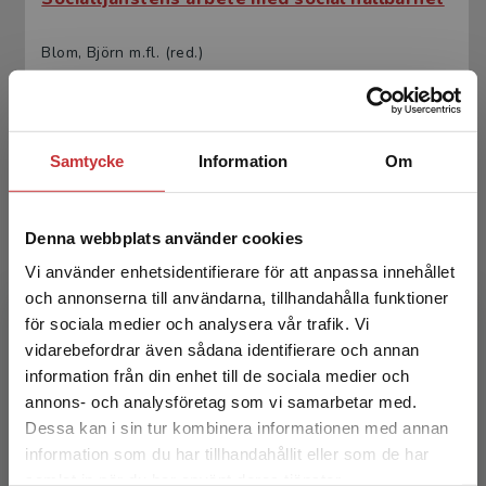
Blom, Björn m.fl. (red.)
365 kr
inkl. moms
Exkl. moms: 344 kr
Samtycke
Information
Om
Denna webbplats använder cookies
Vi använder enhetsidentifierare för att anpassa innehållet
och annonserna till användarna, tillhandahålla funktioner
för sociala medier och analysera vår trafik. Vi
Begränsad fraktregion
Socialtjänstens arbete med social hållbarhet
vidarebefordrar även sådana identifierare och annan
information från din enhet till de sociala medier och
annons- och analysföretag som vi samarbetar med.
Blom, Björn m.fl. (red.)
Dessa kan i sin tur kombinera informationen med annan
226 kr
inkl. moms
information som du har tillhandahållit eller som de har
Exkl. moms: 213 kr
Det verkar som att du besöker
samlat in när du har använt deras tjänster.