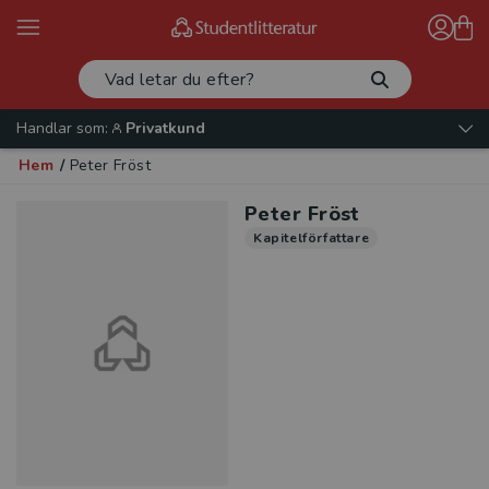
Handlar som:
Privatkund
Hem
/
Peter Fröst
Peter Fröst
Kapitelförfattare