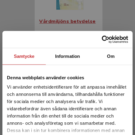
Vårdmiljöns betydelse
Wijk, Helle (red.)
349 kr
inkl. moms
Exkl. moms: 329 kr
Samtycke
Information
Om
Denna webbplats använder cookies
Vi använder enhetsidentifierare för att anpassa innehållet
och annonserna till användarna, tillhandahålla funktioner
för sociala medier och analysera vår trafik. Vi
Begränsad fraktregion
vidarebefordrar även sådana identifierare och annan
information från din enhet till de sociala medier och
Vårdmiljöns betydelse
annons- och analysföretag som vi samarbetar med.
Dessa kan i sin tur kombinera informationen med annan
Wijk, Helle (red.)