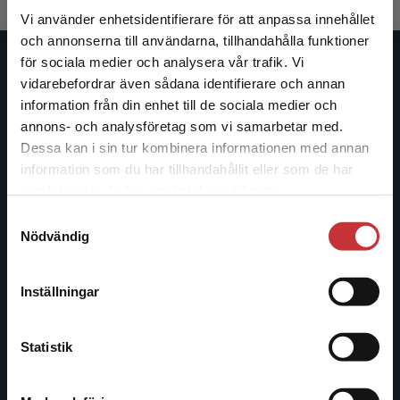
Vi använder enhetsidentifierare för att anpassa innehållet
och annonserna till användarna, tillhandahålla funktioner
för sociala medier och analysera vår trafik. Vi
Studentlitteratur
Begränsad fraktregion
vidarebefordrar även sådana identifierare och annan
information från din enhet till de sociala medier och
Studentlitteratur grundades 1963 och är idag Sveriges
annons- och analysföretag som vi samarbetar med.
ledande utbildningsförlag. Med läromedel, kurslitteratur,
Dessa kan i sin tur kombinera informationen med annan
facklitteratur, utbildningar och digitala
information som du har tillhandahållit eller som de har
Det verkar som att du besöker
informationstjänster i utbudet, finns Studentlitteratur med
samlat in när du har använt deras tjänster.
studentlitteratur.se via en enhet utanför Sverige.
längs hela kunskapsresan.
Samtyckesval
Vi erbjuder inte leveranser utanför Sverige. För
Nödvändig
att kunna slutföra ett köp måste
Kontakta oss
leveransadressen vara i Sverige.
Läs mer
Inställningar
Kontakta oss
Kontakta kundservice
046-31 20 00
Statistik
Postadress:
Box 141