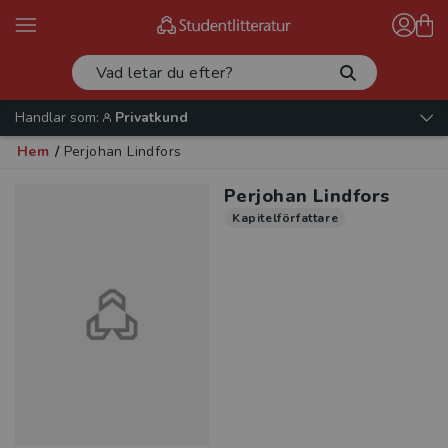
Handlar som:
Privatkund
Hem
/
Perjohan Lindfors
Perjohan Lindfors
Kapitelförfattare