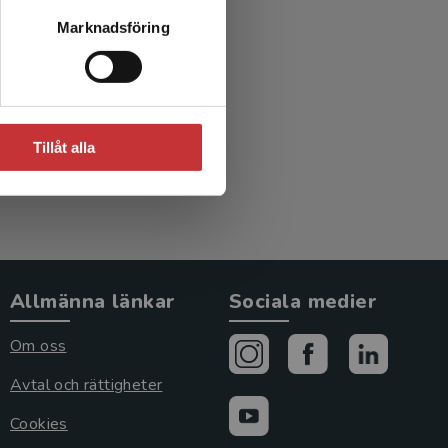
ens
Marknadsföring
Tillåt alla
Allmänna länkar
Sociala medier
Om oss
Avtal och rättigheter
Cookies