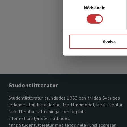
Samtyckesval
Me
Nödvändig
Bengtsson,
420 kr
in
Avvisa
Exkl. mom
Studentlitteratur
Studentlitteratur grundades 1963 och är idag Sveriges
ledande utbildningsförlag. Med läromedel, kurslitteratur,
facklitteratur, utbildningar och digitala
informationstjänster i utbudet,
finns Studentlitteratur med längs hela kunskapsresan.