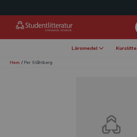
Läromedel
Kurslitt
Hem
/
Per Ståhlberg