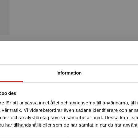
Produkter
Begränsad fraktregion
Information
Kommande
cookies
e för att anpassa innehållet och annonserna till användarna, tillh
Det verkar som att du besöker studentlitteratur.se via en
vår trafik. Vi vidarebefordrar även sådana identifierare och anna
enhet utanför Sverige. Vi erbjuder inte leveranser utanför
nnons- och analysföretag som vi samarbetar med. Dessa kan i sin
Sverige. För att kunna slutföra ett köp måste
har tillhandahållit eller som de har samlat in när du har använt 
leveransadressen vara i Sverige.
Läs mer