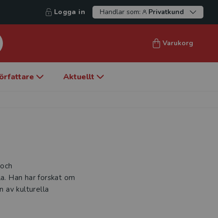
Logga in
Handlar som:
Privatkund
Varukorg
örfattare
Aktuellt
 och
a. Han har forskat om
 av kulturella