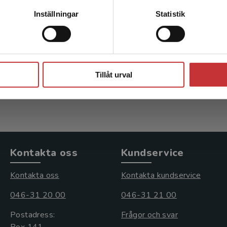
Kontakta kundservice
dievetenskapens
Medievetenskap
Inställningar
Statistik
idétraditioner
idétraditioner
 Stina m.fl. (red.)
Bengtsson, Stina m.fl. (red.)
Stäng
kl. moms
399 kr
inkl. moms
Tillåt urval
s: 396 kr
Exkl. moms: 376 kr
Kontakta oss
Kundservice
Kontakta oss
Kontakta kundservice
046-31 20 00
046-31 21 00
Postadress:
Frågor och svar